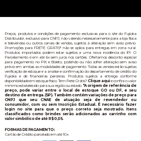
Preços, produtos e condições de pagamento exclusivas para o site do Fujioka
Distribuidor, exclusivo para CNPJ, não valendo necessariamente para a loja física
e televendas ou outros canais de vendas, sujeitos à alteração sem aviso prévio.
Promoções para FRETE GRÁTIS* não se aplica para entregas em zona rural.
Produtos importados podem estar sujeitos a uma nova incidência do IPI. O
Parcelamento é em até 6x sem juros nos cartões. Ofertamos desconto especial
para pagamento no PIX e Boleto, podendo ou não sofrer alteração sem aviso
prévio em ambas as modalidades de pagamento. Todas as vendas estão sujeitas
verificação de estoque e a análise e confirmação do departamento de crédito do
Fujioka e de financeiras parceiras. Produtos sujeitos a entrega conforme
disponibilidade em estoque físico. Tem Frete Grátis?
Clique aqui
e confira o valor
mínimo estabelecido para sua região ou estado.
*A origem de referência de
preço, pode variar entre o local de estoque GO ou DF, e seu
destino de entrega. (SP). Também contém variações de preço para
CNPJ que seu CNAE de atuação seja de revendedor ou
consumidor, com ou sem Inscrição Estadual. É necessário fazer
login no site para que o preço correto seja mostrado. Itens
classificados como brindes serão adicionados ao carrinho com
valor simbólico de até R$ 0,05.
FORMAS DE PAGAMENTO:
Cartão de Crédito parcelado em até 10x