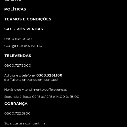
POLÍTICAS
TERMOS E CONDIÇÕES
SAC - PÓS VENDAS
0800.646.3000
SAC@FUJIOKA.INF.BR
TELEVENDAS
0800.727.3000
Adicione o telefone:
0303.3261.100
é o Fujioka entrando em contato!
Horário de Atendimento do Televendas:
Segunda à Sexta 09:15 às 12:15 e 14:00 às 18:00
COBRANÇA
0800.722.5900
Siga, curta e compartilhe