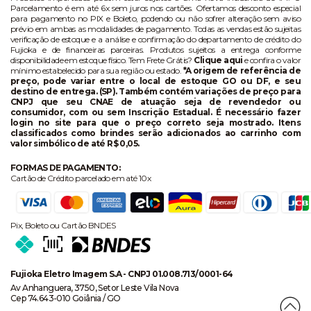
Parcelamento é em até 6x sem juros nos cartões. Ofertamos desconto especial
para pagamento no PIX e Boleto, podendo ou não sofrer alteração sem aviso
prévio em ambas as modalidades de pagamento. Todas as vendas estão sujeitas
verificação de estoque e a análise e confirmação do departamento de crédito do
Fujioka e de financeiras parceiras. Produtos sujeitos a entrega conforme
disponibilidade em estoque físico. Tem Frete Grátis?
Clique aqui
e confira o valor
mínimo estabelecido para sua região ou estado.
*A origem de referência de
preço, pode variar entre o local de estoque GO ou DF, e seu
destino de entrega. (SP). Também contém variações de preço para
CNPJ que seu CNAE de atuação seja de revendedor ou
consumidor, com ou sem Inscrição Estadual. É necessário fazer
login no site para que o preço correto seja mostrado. Itens
classificados como brindes serão adicionados ao carrinho com
valor simbólico de até R$ 0,05.
FORMAS DE PAGAMENTO:
Cartão de Crédito parcelado em até 10x
Pix, Boleto ou Cartão BNDES
Fujioka Eletro Imagem S.A - CNPJ 01.008.713/0001-64
Av Anhanguera, 3750, Setor Leste Vila Nova
Cep 74.643-010 Goiânia / GO