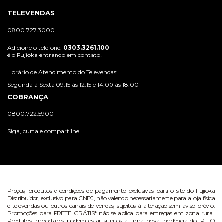
TELEVENDAS
0800.727.3000
Adicione o telefone:
0303.3261.100
é o Fujioka entrando em contato!
Horário de Atendimento do Televendas:
Segunda à Sexta 09:15 às 12:15 e 14:00 às 18:00
COBRANÇA
0800.722.5900
Siga, curta e compartilhe
Preços, produtos e condições de pagamento exclusivas para o site do Fujioka
Distribuidor, exclusivo para CNPJ, não valendo necessariamente para a loja física
e televendas ou outros canais de vendas, sujeitos à alteração sem aviso prévio.
Promoções para FRETE GRÁTIS* não se aplica para entregas em zona rural.
Produtos importados podem estar sujeitos a uma nova incidência do IPI. O