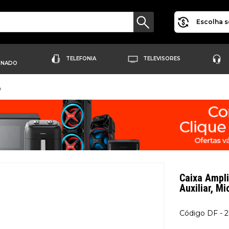
Escolha s
TELEFONIA
TELEVISORES
ONADO
0
Caixa Ampli
Auxiliar, M
DF - 