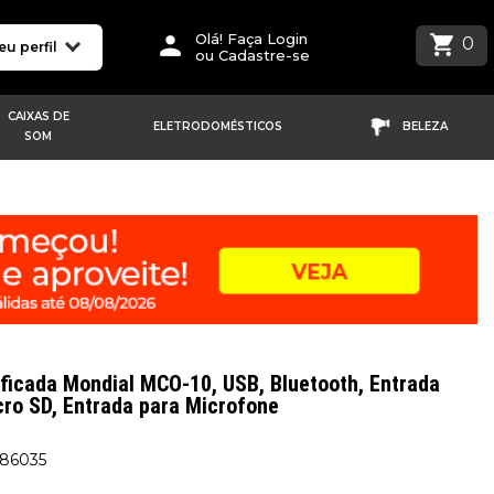
Olá! Faça Login
0
eu perfil
ou Cadastre-se
CAIXAS DE
ELETRODOMÉSTICOS
BELEZA
SOM
ficada Mondial MCO-10, USB, Bluetooth, Entrada
icro SD, Entrada para Microfone
286035