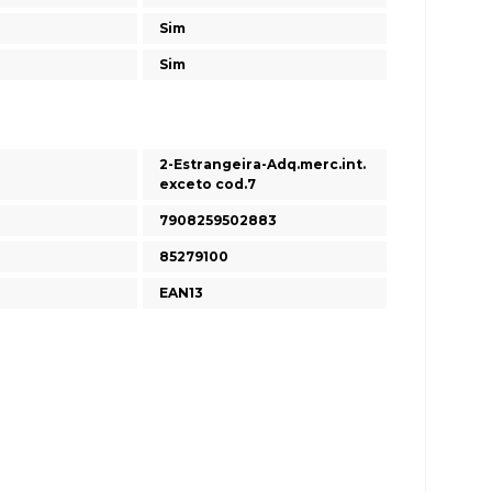
Sim
Sim
2-Estrangeira-Adq.merc.int.
exceto cod.7
7908259502883
85279100
EAN13