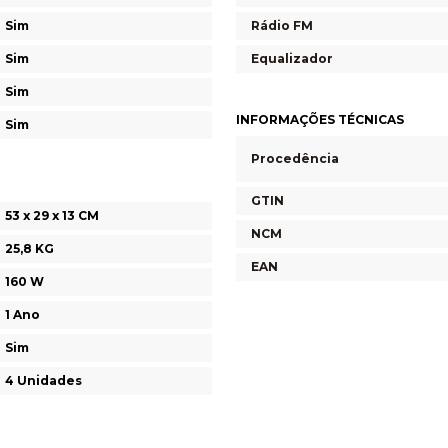
Sim
Rádio FM
Sim
Equalizador
Sim
INFORMAÇÕES TÉCNICAS
Sim
Procedência
GTIN
53 x 29 x 13 CM
NCM
25,8 KG
EAN
160 W
1 Ano
Sim
4 Unidades