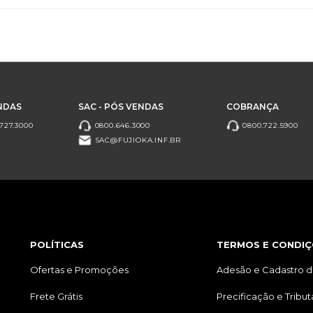
NDAS
SAC - PÓS VENDAS
COBRANÇA
727.3000
0800.646.3000
0800.722.5900
SAC@FUJIOKA.INF.BR
POLÍTICAS
TERMOS E CONDIÇ
Ofertas e Promoções
Adesão e Cadastro d
Frete Grátis
Precificação e Tribu