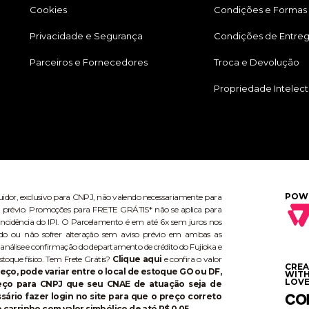
Cookies
Condições e Formas
Privacidade e Segurança
Condições de Entre
Parceiros e Fornecedores
Troca e Devolução
Propriedade Intelect
POW
buidor, exclusivo para CNPJ, não valendo necessariamente para
aviso prévio. Promoções para FRETE GRÁTIS* não se aplica para
ncidência do IPI. O Parcelamento é em até 6x sem juros nos
do ou não sofrer alteração sem aviso prévio em ambas as
 análise e confirmação do departamento de crédito do Fujioka e
stoque físico. Tem Frete Grátis?
Clique aqui
e confira o valor
CRE
eço, pode variar entre o local de estoque GO ou DF,
WIT
LOVE
reço para CNPJ que seu CNAE de atuação seja de
ário fazer login no site para que o preço correto
 carrinho com valor simbólico de até R$ 0,05.