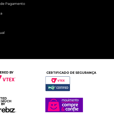
 de Pagamento
ga
ual
ERED BY
CERTIFICADO DE SEGURANÇA
ATED
H MUCH
 BY