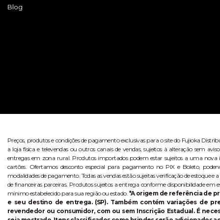
Blog
Preços, produtos e condições de pagamento exclusivas para o site do Fujioka Distri
a loja física e televendas ou outros canais de vendas, sujeitos à alteração sem 
entregas em zona rural. Produtos importados podem estar sujeitos a uma nova i
cartões. Ofertamos desconto especial para pagamento no PIX e Boleto, poden
modalidades de pagamento. Todas as vendas estão sujeitas verificação de estoque e a
de financeiras parceiras. Produtos sujeitos a entrega conforme disponibilidade em e
mínimo estabelecido para sua região ou estado.
*A origem de referência de pr
e seu destino de entrega. (SP). Também contém variações de p
revendedor ou consumidor, com ou sem Inscrição Estadual. É necess
seja mostrado. Itens classificados como brindes serão adicionados ao