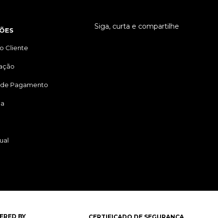
Siga, curta e compartilhe
ÕES
o Cliente
tação
 de Pagamento
ga
ual
ERED BY
CERTIFICADO DE SEGURANÇA