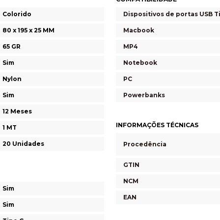
Colorido
Dispositivos de portas USB T
80 x 195 x 25 MM
Macbook
65 GR
MP4
Sim
Notebook
Nylon
PC
Sim
Powerbanks
12 Meses
INFORMAÇÕES TÉCNICAS
1 MT
20 Unidades
Procedência
GTIN
NCM
Sim
EAN
Sim