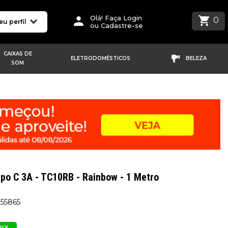
Olá! Faça Login
0
eu perfil
ou Cadastre-se
CAIXAS DE
ELETRODOMÉSTICOS
BELEZA
SOM
po C 3A - TC10RB - Rainbow - 1 Metro
255865
PIX