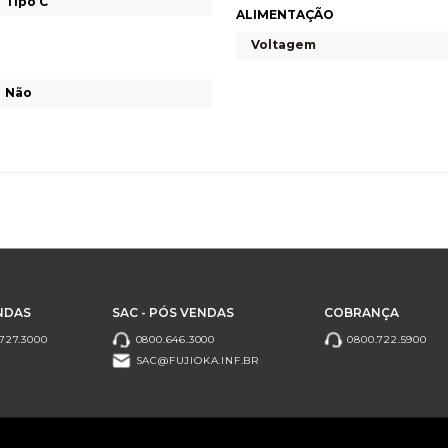
Tipo C
ALIMENTAÇÃO
Voltagem
Não
NDAS
SAC - PÓS VENDAS
COBRANÇA
727.3000
0800.646.3000
0800.722.5900
SAC@FUJIOKA.INF.BR