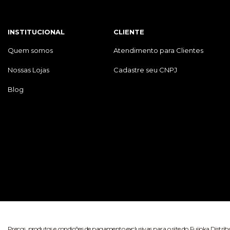
INSTITUCIONAL
CLIENTE
Quem somos
Atendimento para Clientes
Nossas Lojas
Cadastre seu CNPJ
Blog
Preços, produtos e condições de pagamento exclusivas para o site do Fujioka Distri