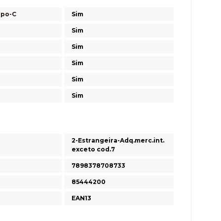
ipo-C
Sim
Sim
Sim
Sim
Sim
Sim
2-Estrangeira-Adq.merc.int.
exceto cod.7
7898378708733
85444200
EAN13