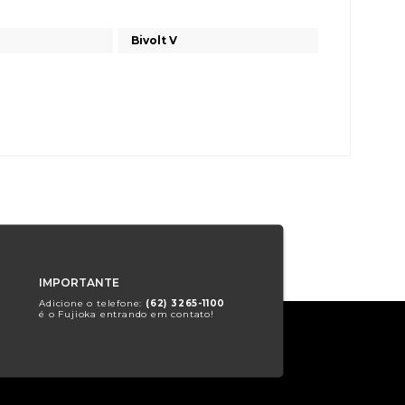
Bivolt V
IMPORTANTE
Adicione o telefone:
(62) 3265-1100
é o Fujioka entrando em contato!