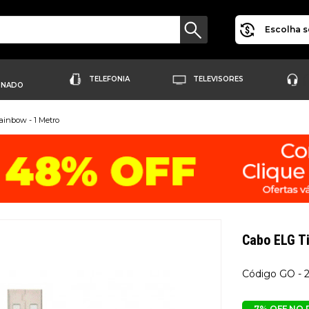
Escolha s
TELEFONIA
TELEVISORES
ONADO
ainbow - 1 Metro
Cabo ELG Ti
GO - 
7% OFF NO 