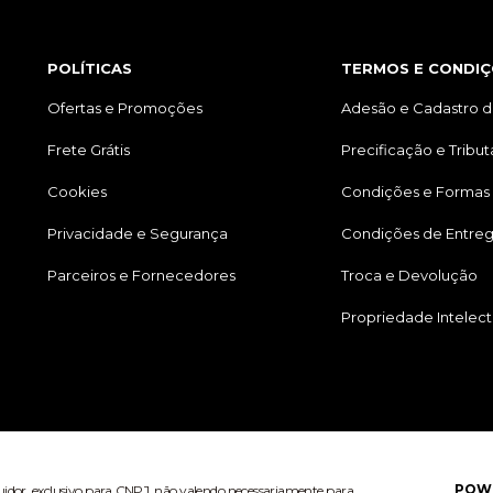
POLÍTICAS
TERMOS E CONDIÇ
Ofertas e Promoções
Adesão e Cadastro d
Frete Grátis
Precificação e Tribu
Cookies
Condições e Formas
Privacidade e Segurança
Condições de Entre
Parceiros e Fornecedores
Troca e Devolução
Propriedade Intelect
POW
buidor, exclusivo para CNPJ, não valendo necessariamente para