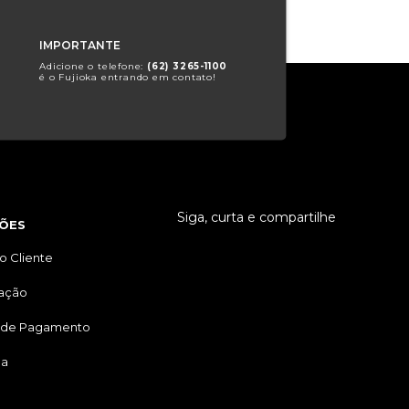
IMPORTANTE
Adicione o telefone:
(62) 3265-1100
é o Fujioka entrando em contato!
Siga, curta e compartilhe
ÕES
o Cliente
tação
 de Pagamento
ga