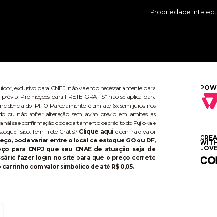
Propriedade Intelect
POW
buidor, exclusivo para CNPJ, não valendo necessariamente para
aviso prévio. Promoções para FRETE GRÁTIS* não se aplica para
ncidência do IPI. O Parcelamento é em até 6x sem juros nos
do ou não sofrer alteração sem aviso prévio em ambas as
 análise e confirmação do departamento de crédito do Fujioka e
stoque físico. Tem Frete Grátis?
Clique aqui
e confira o valor
CRE
eço, pode variar entre o local de estoque GO ou DF,
WIT
LOVE
reço para CNPJ que seu CNAE de atuação seja de
ário fazer login no site para que o preço correto
 carrinho com valor simbólico de até R$ 0,05.