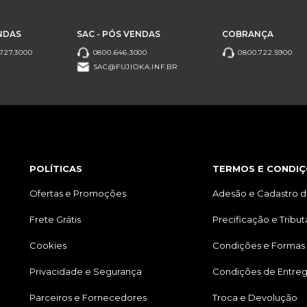
NDAS
SAC - PÓS VENDAS
COBRANÇA
727.3000
0800.646.3000
0800.722.5900
SAC@FUJIOKA.INF.BR
POLÍTICAS
TERMOS E CONDIÇ
Ofertas e Promoções
Adesão e Cadastro d
Frete Grátis
Precificação e Tribu
Cookies
Condições e Formas
Privacidade e Segurança
Condições de Entre
Parceiros e Fornecedores
Troca e Devolução