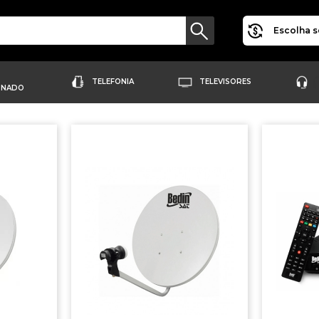
Escolha s
TELEFONIA
TELEVISORES
ONADO