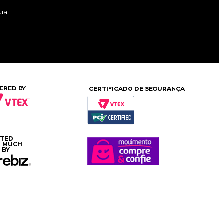
ual
ERED BY
CERTIFICADO DE SEGURANÇA
ATED
H MUCH
 BY