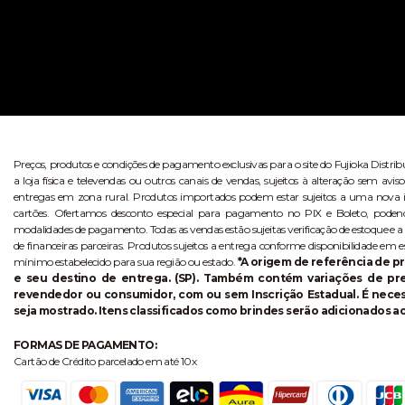
Preços, produtos e condições de pagamento exclusivas para o site do Fujioka Distri
a loja física e televendas ou outros canais de vendas, sujeitos à alteração sem 
entregas em zona rural. Produtos importados podem estar sujeitos a uma nova i
cartões. Ofertamos desconto especial para pagamento no PIX e Boleto, poden
modalidades de pagamento. Todas as vendas estão sujeitas verificação de estoque e a
de financeiras parceiras. Produtos sujeitos a entrega conforme disponibilidade em e
mínimo estabelecido para sua região ou estado.
*A origem de referência de pr
e seu destino de entrega. (SP). Também contém variações de p
revendedor ou consumidor, com ou sem Inscrição Estadual. É necess
seja mostrado. Itens classificados como brindes serão adicionados ao
FORMAS DE PAGAMENTO:
Cartão de Crédito parcelado em até 10x