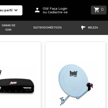
Olá! Faça Login
0
eu perfil
ou Cadastre-se
CAIXAS DE
ELETRODOMÉSTICOS
BELEZA
SOM