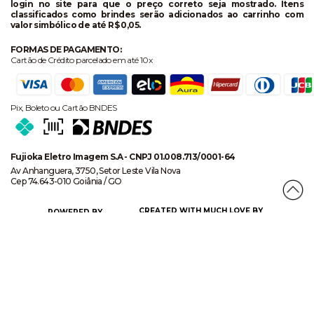
login no site para que o preço correto seja mostrado. Itens
classificados como brindes serão adicionados ao carrinho com
valor simbólico de até R$ 0,05.
FORMAS DE PAGAMENTO:
Cartão de Crédito parcelado em até 10x
Pix, Boleto ou Cartão BNDES
Fujioka Eletro Imagem S.A - CNPJ 01.008.713/0001-64
Av Anhanguera, 3750, Setor Leste Vila Nova
Cep 74.643-010 Goiânia / GO
CREATED WITH MUCH LOVE BY
POWERED BY
CERTIFICADO DE SEGURANÇA