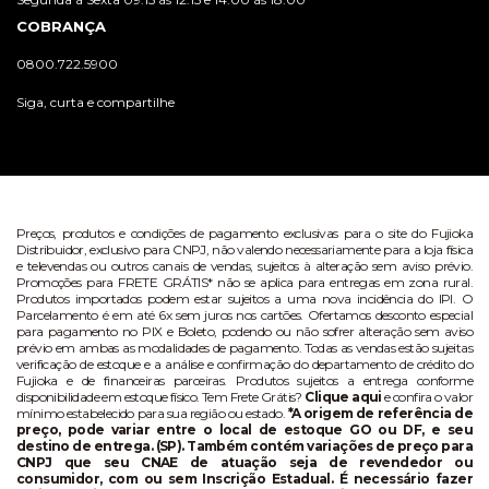
COBRANÇA
0800.722.5900
Siga, curta e compartilhe
Preços, produtos e condições de pagamento exclusivas para o site do Fujioka
Distribuidor, exclusivo para CNPJ, não valendo necessariamente para a loja física
e televendas ou outros canais de vendas, sujeitos à alteração sem aviso prévio.
Promoções para FRETE GRÁTIS* não se aplica para entregas em zona rural.
Produtos importados podem estar sujeitos a uma nova incidência do IPI. O
Parcelamento é em até 6x sem juros nos cartões. Ofertamos desconto especial
para pagamento no PIX e Boleto, podendo ou não sofrer alteração sem aviso
prévio em ambas as modalidades de pagamento. Todas as vendas estão sujeitas
verificação de estoque e a análise e confirmação do departamento de crédito do
Fujioka e de financeiras parceiras. Produtos sujeitos a entrega conforme
disponibilidade em estoque físico. Tem Frete Grátis?
Clique aqui
e confira o valor
mínimo estabelecido para sua região ou estado.
*A origem de referência de
preço, pode variar entre o local de estoque GO ou DF, e seu
destino de entrega. (SP). Também contém variações de preço para
CNPJ que seu CNAE de atuação seja de revendedor ou
consumidor, com ou sem Inscrição Estadual. É necessário fazer