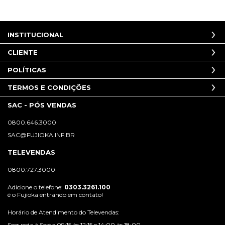
INSTITUCIONAL
CLIENTE
POLÍTICAS
TERMOS E CONDIÇÕES
SAC - PÓS VENDAS
0800.646.3000
SAC@FUJIOKA.INF.BR
TELEVENDAS
0800.727.3000
Adicione o telefone:
0303.3261.100
é o Fujioka entrando em contato!
Horário de Atendimento do Televendas:
Segunda à Sexta 09:15 às 12:15 e 14:00 às 18:00