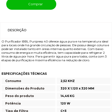
Comprar
DESCRIÇÃO
O Purificador IBBL Puripress 40 oferece água pura e na temperatura ideal
para locais onde há grande circulação de pessoas. Ele possui design coluna e
pode ser instalado tanto em áreas internas quanto externas. Com baixo
consumo de energia e muita eficiência, tem capacidade para refrigerar 2
litros de água por hora. Para garantir água pura para todos, conta com 3
etapas de purificação e máxima eficiência na redução de cloro.
ESPECIFICAÇÕES TÉCNICAS
Consumo
2,52 KHZ
Dimensões do Produto
320 X 1.120 x 320 MM
Peso do produto
14,46 KG
Potência
120 W
Tipo de Filtro
C+3