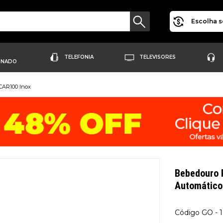
Escolha s
TELEFONIA
TELEVISORES
ONADO
CAR100 Inox
Bebedouro 
Automático
GO - 