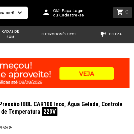
Olá! Faça Login
0
eu perfil
ou Cadastre-se
CAIXAS DE
ELETRODOMÉSTICOS
BELEZA
SOM
Pressão IBBL CAR100 Inox, Água Gelada, Controle
 de Temperatura
220V
196605