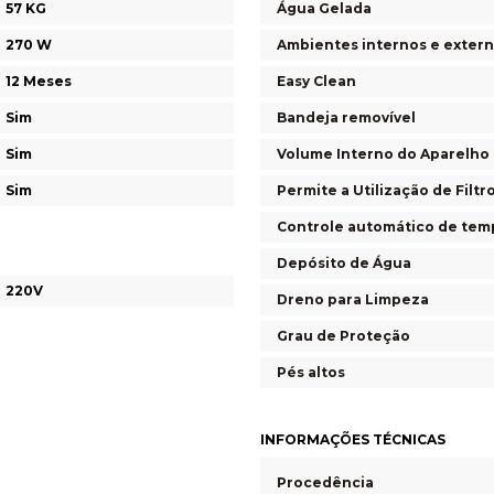
57 KG
Água Gelada
270 W
Ambientes internos e exter
12 Meses
Easy Clean
Sim
Bandeja removível
Sim
Volume Interno do Aparelho
Sim
Permite a Utilização de Filtr
Controle automático de tem
Depósito de Água
220V
Dreno para Limpeza
Grau de Proteção
Pés altos
INFORMAÇÕES TÉCNICAS
Procedência