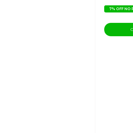
7% OFF NO 
C