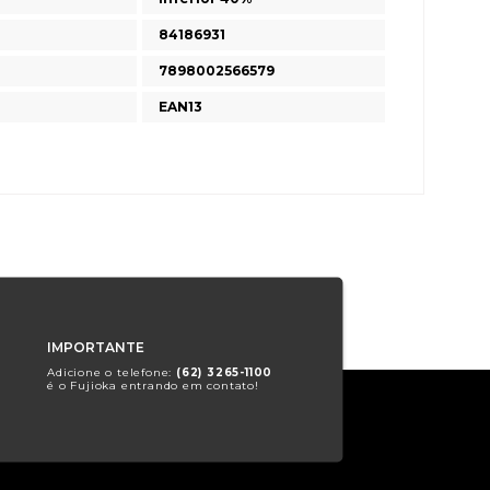
84186931
7898002566579
EAN13
IMPORTANTE
Adicione o telefone:
(62) 3265-1100
é o Fujioka entrando em contato!