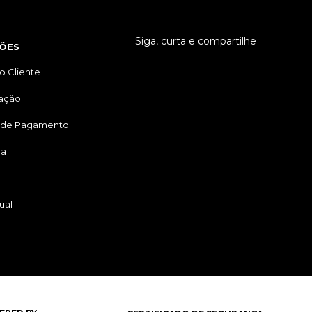
Siga, curta e compartilhe
ÕES
o Cliente
tação
 de Pagamento
ga
ual