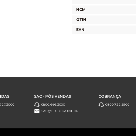
NCM
GTIN
EAN
NDAS
SAC - PÓS VENDAS
COBRANÇA
727.3000
0800.646.3000
0800.722.5900
SAC@FUJIOKA.INF.BR