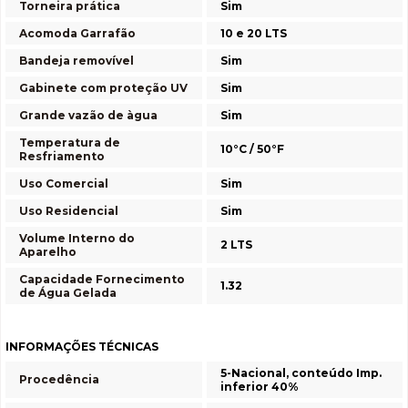
Torneira prática
Sim
Acomoda Garrafão
10 e 20 LTS
Bandeja removível
Sim
Gabinete com proteção UV
Sim
Grande vazão de àgua
Sim
Temperatura de
10°C / 50°F
Resfriamento
Uso Comercial
Sim
Uso Residencial
Sim
Volume Interno do
2 LTS
Aparelho
Capacidade Fornecimento
1.32
de Água Gelada
INFORMAÇÕES TÉCNICAS
5-Nacional, conteúdo Imp.
Procedência
inferior 40%