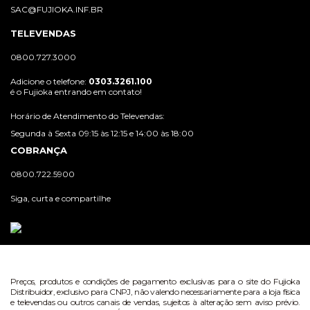
SAC@FUJIOKA.INF.BR
TELEVENDAS
0800.727.3000
Adicione o telefone:
0303.3261.100
é o Fujioka entrando em contato!
Horário de Atendimento do Televendas:
Segunda à Sexta 09:15 às 12:15 e 14:00 às 18:00
COBRANÇA
0800.722.5900
Siga, curta e compartilhe
Preços, produtos e condições de pagamento exclusivas para o site do Fujioka
Distribuidor, exclusivo para CNPJ, não valendo necessariamente para a loja física
e televendas ou outros canais de vendas, sujeitos à alteração sem aviso prévio.