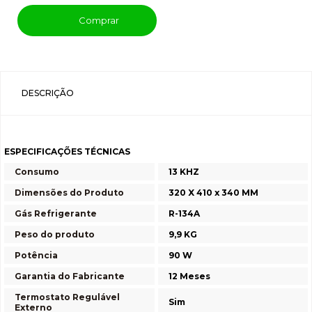
Comprar
DESCRIÇÃO
ESPECIFICAÇÕES TÉCNICAS
Consumo
13 KHZ
Dimensões do Produto
320 X 410 x 340 MM
Gás Refrigerante
R-134A
Peso do produto
9,9 KG
Potência
90 W
Garantia do Fabricante
12 Meses
Termostato Regulável
Sim
Externo