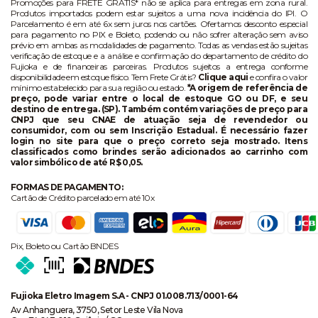
Promoções para FRETE GRÁTIS* não se aplica para entregas em zona rural.
Produtos importados podem estar sujeitos a uma nova incidência do IPI. O
Parcelamento é em até 6x sem juros nos cartões. Ofertamos desconto especial
para pagamento no PIX e Boleto, podendo ou não sofrer alteração sem aviso
prévio em ambas as modalidades de pagamento. Todas as vendas estão sujeitas
verificação de estoque e a análise e confirmação do departamento de crédito do
Fujioka e de financeiras parceiras. Produtos sujeitos a entrega conforme
disponibilidade em estoque físico. Tem Frete Grátis?
Clique aqui
e confira o valor
mínimo estabelecido para sua região ou estado.
*A origem de referência de
preço, pode variar entre o local de estoque GO ou DF, e seu
destino de entrega. (SP). Também contém variações de preço para
CNPJ que seu CNAE de atuação seja de revendedor ou
consumidor, com ou sem Inscrição Estadual. É necessário fazer
login no site para que o preço correto seja mostrado. Itens
classificados como brindes serão adicionados ao carrinho com
valor simbólico de até R$ 0,05.
FORMAS DE PAGAMENTO:
Cartão de Crédito parcelado em até 10x
Pix, Boleto ou Cartão BNDES
Fujioka Eletro Imagem S.A - CNPJ 01.008.713/0001-64
Av Anhanguera, 3750, Setor Leste Vila Nova