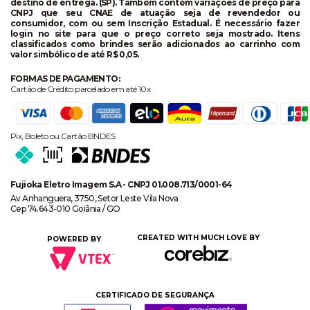
destino de entrega. (SP). Também contém variações de preço para
CNPJ que seu CNAE de atuação seja de revendedor ou
consumidor, com ou sem Inscrição Estadual. É necessário fazer
login no site para que o preço correto seja mostrado. Itens
classificados como brindes serão adicionados ao carrinho com
valor simbólico de até R$ 0,05.
FORMAS DE PAGAMENTO:
Cartão de Crédito parcelado em até 10x
Pix, Boleto ou Cartão BNDES
Fujioka Eletro Imagem S.A - CNPJ 01.008.713/0001-64
Av Anhanguera, 3750, Setor Leste Vila Nova
Cep 74.643-010 Goiânia / GO
CREATED WITH MUCH LOVE BY
POWERED BY
CERTIFICADO DE SEGURANÇA