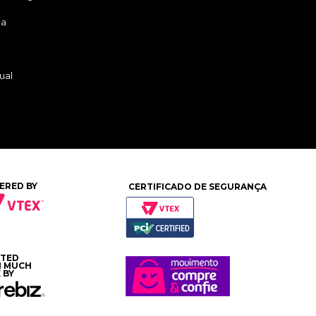
ga
ual
ERED BY
CERTIFICADO DE SEGURANÇA
ATED
H MUCH
 BY