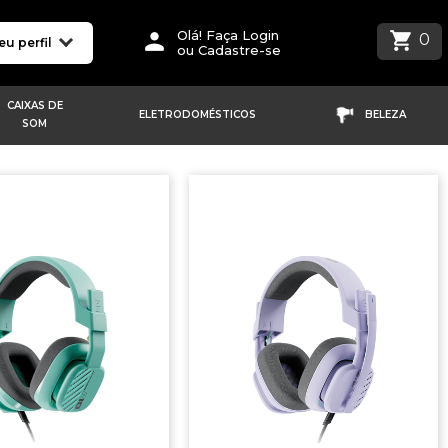
Olá! Faça Login
0
eu perfil
ou Cadastre-se
CAIXAS DE
ELETRODOMÉSTICOS
BELEZA
SOM