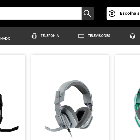
Escolha s
TELEFONIA
TELEVISORES
ONADO