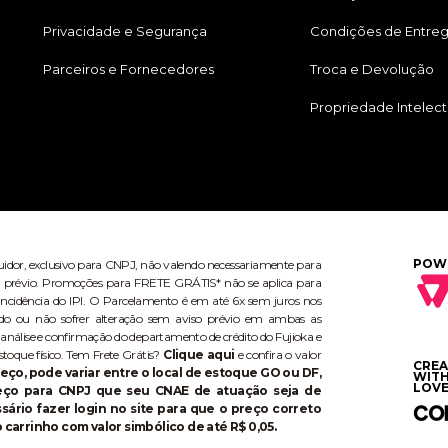
Privacidade e Segurança
Condições de Entre
Parceiros e Fornecedores
Troca e Devolução
Propriedade Intelect
POW
buidor, exclusivo para CNPJ, não valendo necessariamente para
aviso prévio. Promoções para FRETE GRÁTIS* não se aplica para
ncidência do IPI. O Parcelamento é em até 6x sem juros nos
do ou não sofrer alteração sem aviso prévio em ambas as
 análise e confirmação do departamento de crédito do Fujioka e
stoque físico. Tem Frete Grátis?
Clique aqui
e confira o valor
CRE
eço, pode variar entre o local de estoque GO ou DF,
WIT
LOVE
reço para CNPJ que seu CNAE de atuação seja de
ário fazer login no site para que o preço correto
 carrinho com valor simbólico de até R$ 0,05.