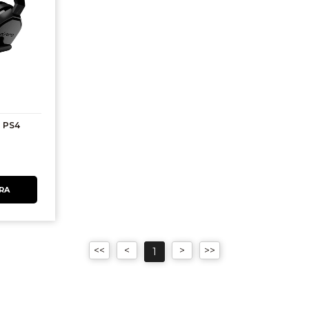
a PS4
1