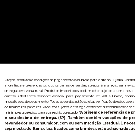
Preços, produtos e condições de pagamento exclusivas para o site do Fujioka Distri
a loja física e televendas ou outros canais de vendas, sujeitos à alteração sem 
entregas em zona rural. Produtos importados podem estar sujeitos a uma nova i
cartões. Ofertamos desconto especial para pagamento no PIX e Boleto, poden
modalidades de pagamento. Todas as vendas estão sujeitas verificação de estoque e a
de financeiras parceiras. Produtos sujeitos a entrega conforme disponibilidade em e
mínimo estabelecido para sua região ou estado.
*A origem de referência de pr
e seu destino de entrega. (SP). Também contém variações de p
revendedor ou consumidor, com ou sem Inscrição Estadual. É necess
seja mostrado. Itens classificados como brindes serão adicionados ao