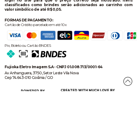
login no site para que o preço correto seja mostrado. Itens
classificados como brindes serão adicionados ao carrinho com
valor simbólico de até R$ 0,05.
FORMAS DE PAGAMENTO:
Cartão de Crédito parcelado em até 10x
Pix, Boleto ou Cartão BNDES
Fujioka Eletro Imagem S.A - CNPJ 01.008.713/0001-64
Av Anhanguera, 3750, Setor Leste Vila Nova
Cep 74.643-010 Goiânia / GO
CREATED WITH MUCH LOVE BY
POWERED BY
CERTIFICADO DE SEGURANÇA