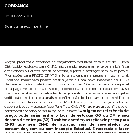
COBRANÇA
0800.722.5900
Siga, curta e compartilhe
Preços, produtos e condições de pagamento exclusivas para o site do Fujioka
Distribuidor, exclusivo para CNPJ, não valendo necessariamente para a loja física
e televendas ou outros canais de vendas, sujeitos à alteração sem aviso prévio.
Promoções para FRETE GRÁTIS* não se aplica para entregas em zona rural.
Produtos importados podem estar sujeitos a uma nova incidência do IPI. O
Parcelamento é em até 6x sem juros nos cartões. Ofertamos desconto especial
para pagamento no PIX e Boleto, podendo ou não sofrer alteração sem aviso
prévio em ambas as modalidades de pagamento. Todas as vendas estão sujeitas
verificação de estoque e a análise e confirmação do departamento de crédito do
Fujioka e de financeiras parceiras. Produtos sujeitos a entrega conforme
disponibilidade em estoque físico. Tem Frete Grátis?
Clique aqui
e confira o valor
mínimo estabelecido para sua região ou estado.
*A origem de referência de
preço, pode variar entre o local de estoque GO ou DF, e seu
destino de entrega. (SP). Também contém variações de preço para
CNPJ que seu CNAE de atuação seja de revendedor ou
consumidor, com ou sem Inscrição Estadual. É necessário fazer