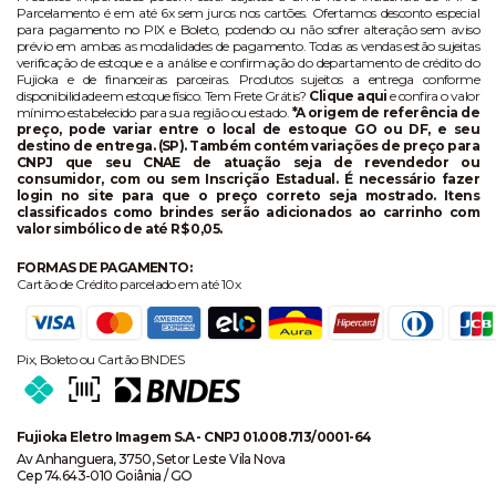
Parcelamento é em até 6x sem juros nos cartões. Ofertamos desconto especial
para pagamento no PIX e Boleto, podendo ou não sofrer alteração sem aviso
prévio em ambas as modalidades de pagamento. Todas as vendas estão sujeitas
verificação de estoque e a análise e confirmação do departamento de crédito do
Fujioka e de financeiras parceiras. Produtos sujeitos a entrega conforme
disponibilidade em estoque físico. Tem Frete Grátis?
Clique aqui
e confira o valor
mínimo estabelecido para sua região ou estado.
*A origem de referência de
preço, pode variar entre o local de estoque GO ou DF, e seu
destino de entrega. (SP). Também contém variações de preço para
CNPJ que seu CNAE de atuação seja de revendedor ou
consumidor, com ou sem Inscrição Estadual. É necessário fazer
login no site para que o preço correto seja mostrado. Itens
classificados como brindes serão adicionados ao carrinho com
valor simbólico de até R$ 0,05.
FORMAS DE PAGAMENTO:
Cartão de Crédito parcelado em até 10x
Pix, Boleto ou Cartão BNDES
Fujioka Eletro Imagem S.A - CNPJ 01.008.713/0001-64
Av Anhanguera, 3750, Setor Leste Vila Nova
Cep 74.643-010 Goiânia / GO