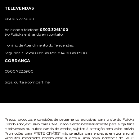
TELEVENDAS
0800.727.3000
Adicione o telefone:
0303.3261.100
é o Fujioka entrando em contato!
Horário de Atendimento do Televendas:
Segunda à Sexta 09:15 às 12:15 e 14:00 às 18:00
COBRANÇA
0800.722.5900
Siga, curta e compartilhe
Preços, produtos e condições de pagamento exclusivas para o site do Fujioka
Distribuidor, exclusivo para CNPJ, não valendo necessariamente para a loja física
e televendas ou outros canais de vendas, sujeitos à alteração sem aviso prévio.
Promoções para FRETE GRÁTIS* não se aplica para entregas em zona rural.
Produtos importados podem estar sujeitos a uma nova incidência do IPI. O