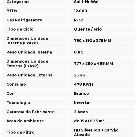
Categorias
Split-Hi-Wall
BTUs
12.000
Gás Refrigerante
R-32
Tipo de Ciclo
Quente / Frio
Dimensões Unidade
790 x 192 x 275 MM
Interna (LxAxP)
Peso Unidade Interna
8 KG
Dimensões Unidade
777 x 290 x 498 MM
Externa (LxAxP)
Peso Unidade Externa
25 KG
Consumo
478 KWH
Cor
Branco
Tecnologia
Inverter
Garantia do Fabricante
2 Anos
Área do Ambiente
de 15 até 23 m²
HD Silver Ion + Carvão
Tipo de Filtro
Ativado