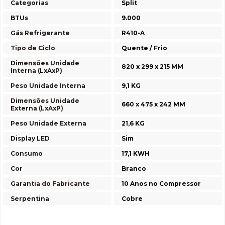
Categorias
Split
BTUs
9.000
Gás Refrigerante
R410-A
Tipo de Ciclo
Quente / Frio
Dimensões Unidade
820 x 299 x 215 MM
Interna (LxAxP)
Peso Unidade Interna
9,1 KG
Dimensões Unidade
660 x 475 x 242 MM
Externa (LxAxP)
Peso Unidade Externa
21,6 KG
Display LED
Sim
Consumo
17,1 KWH
Cor
Branco
Garantia do Fabricante
10 Anos no Compressor
Serpentina
Cobre