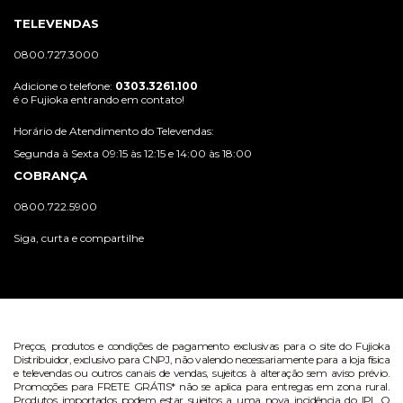
TELEVENDAS
0800.727.3000
Adicione o telefone:
0303.3261.100
é o Fujioka entrando em contato!
Horário de Atendimento do Televendas:
Segunda à Sexta 09:15 às 12:15 e 14:00 às 18:00
COBRANÇA
0800.722.5900
Siga, curta e compartilhe
Preços, produtos e condições de pagamento exclusivas para o site do Fujioka
Distribuidor, exclusivo para CNPJ, não valendo necessariamente para a loja física
e televendas ou outros canais de vendas, sujeitos à alteração sem aviso prévio.
Promoções para FRETE GRÁTIS* não se aplica para entregas em zona rural.
Produtos importados podem estar sujeitos a uma nova incidência do IPI. O