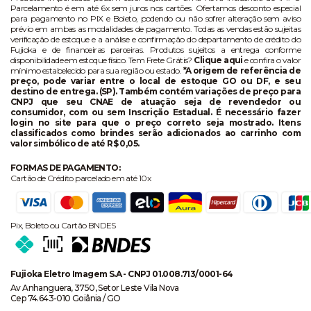
Parcelamento é em até 6x sem juros nos cartões. Ofertamos desconto especial
para pagamento no PIX e Boleto, podendo ou não sofrer alteração sem aviso
prévio em ambas as modalidades de pagamento. Todas as vendas estão sujeitas
verificação de estoque e a análise e confirmação do departamento de crédito do
Fujioka e de financeiras parceiras. Produtos sujeitos a entrega conforme
disponibilidade em estoque físico. Tem Frete Grátis?
Clique aqui
e confira o valor
mínimo estabelecido para sua região ou estado.
*A origem de referência de
preço, pode variar entre o local de estoque GO ou DF, e seu
destino de entrega. (SP). Também contém variações de preço para
CNPJ que seu CNAE de atuação seja de revendedor ou
consumidor, com ou sem Inscrição Estadual. É necessário fazer
login no site para que o preço correto seja mostrado. Itens
classificados como brindes serão adicionados ao carrinho com
valor simbólico de até R$ 0,05.
FORMAS DE PAGAMENTO:
Cartão de Crédito parcelado em até 10x
Pix, Boleto ou Cartão BNDES
Fujioka Eletro Imagem S.A - CNPJ 01.008.713/0001-64
Av Anhanguera, 3750, Setor Leste Vila Nova
Cep 74.643-010 Goiânia / GO