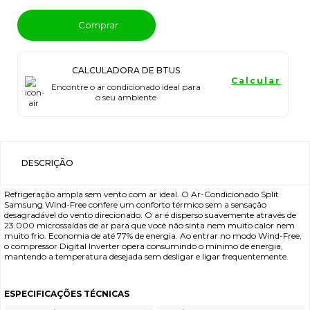
Comprar
CALCULADORA DE BTUS
Calcular
Encontre o ar condicionado ideal para
o seu ambiente
DESCRIÇÃO
Refrigeração ampla sem vento com ar ideal. O Ar-Condicionado Split
Samsung Wind-Free confere um conforto térmico sem a sensação
desagradável do vento direcionado. O ar é disperso suavemente através de
23.000 microssaídas de ar para que você não sinta nem muito calor nem
muito frio. Economia de até 77% de energia. Ao entrar no modo Wind-Free,
o compressor Digital Inverter opera consumindo o mínimo de energia,
mantendo a temperatura desejada sem desligar e ligar frequentemente.
ESPECIFICAÇÕES TÉCNICAS