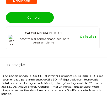
NOVIDADE
Comprar
CALCULADORA DE BTUS
Calcular
Encontre o ar condicionado ideal para
o seu ambiente
DESCRIÇÃO
O Ar Condicionado LG Split Dual Inverter Compact +AI 18.000 BTU Frio é
recomendado para ambientes de 21 a 30 m². Equipado com tecnologia
DUAL Inverter e Inteligência Artificial, utiliza gás refrigerante R-32 e oferece
JET MODE, Active Energy Control, Timer 24 horas, Função Sleep, Auto
Limpeza, serpentina de cobre com tratamento GoldFin e controle remoto
sem fio.