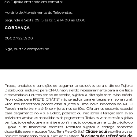
é o Fujioka entrando em contato!
Horário de Atendimento do Televendas:
Segunda à Sexta 09:15 às 12:15 e 14:00 às 18:00
COBRANÇA
0800.722.5900
Siga, curta e compartilhe
Preços, produtos e condições de pagamento exclusivas para o site do Fujioka
Distribuidor, exclusivo para CNPJ, não valendo necessariamente para a loja física
e televendas ou outros canais de vendas, sujeitos à alteração sem aviso prévio.
Promoções para FRETE GRÁTIS* não se aplica para entregas em zona rural.
Produtos importados podem estar sujeitos a uma nova incidência do IPI. O
Parcelamento é em até 6x sem juros nos cartões. Ofertamos desconto especial
para pagamento no PIX e Boleto, podendo ou não sofrer alteração sem aviso
prévio em ambas as modalidades de pagamento. Todas as vendas estão sujeitas
verificação de estoque e a análise e confirmação do departamento de crédito do
Fujioka e de financeiras parceiras. Produtos sujeitos a entrega conforme
disponibilidade em estoque físico. Tem Frete Grátis?
Clique aqui
e confira o valor
mínimo estabelecido para sua região ou estado.
*A origem de referência de