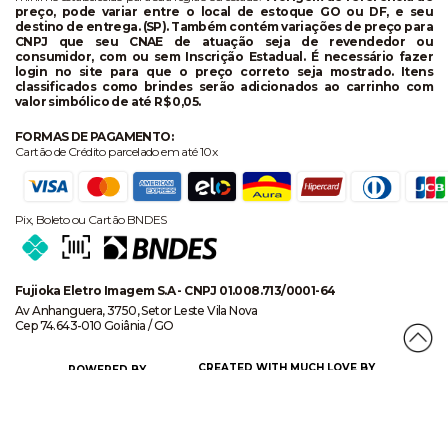
preço, pode variar entre o local de estoque GO ou DF, e seu
destino de entrega. (SP). Também contém variações de preço para
CNPJ que seu CNAE de atuação seja de revendedor ou
consumidor, com ou sem Inscrição Estadual. É necessário fazer
login no site para que o preço correto seja mostrado. Itens
classificados como brindes serão adicionados ao carrinho com
valor simbólico de até R$ 0,05.
FORMAS DE PAGAMENTO:
Cartão de Crédito parcelado em até 10x
Pix, Boleto ou Cartão BNDES
Fujioka Eletro Imagem S.A - CNPJ 01.008.713/0001-64
Av Anhanguera, 3750, Setor Leste Vila Nova
Cep 74.643-010 Goiânia / GO
CREATED WITH MUCH LOVE BY
POWERED BY