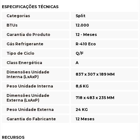
ESPECIFICAÇÕES TÉCNICAS
Categorias
Split
BTUs
12.000
Garantia do Produto
12 - Meses
Gás Refrigerante
R-410 Eco
Tipo de Ciclo
Q/F
Class Energética
A
Dimensões Unidade
837 x 307 x 189 MM
Interna (LxAxP)
Peso Unidade Interna
8,6 KG
Dimensões Unidade
718 x 483 x 235 MM
Externa (LxAxP)
Peso Unidade Externa
24 KG
Garantia do Fabricante
12 Meses
RECURSOS