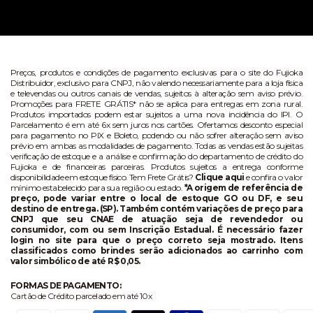
Preços, produtos e condições de pagamento exclusivas para o site do Fujioka
Distribuidor, exclusivo para CNPJ, não valendo necessariamente para a loja física
e televendas ou outros canais de vendas, sujeitos à alteração sem aviso prévio.
Promoções para FRETE GRÁTIS* não se aplica para entregas em zona rural.
Produtos importados podem estar sujeitos a uma nova incidência do IPI. O
Parcelamento é em até 6x sem juros nos cartões. Ofertamos desconto especial
para pagamento no PIX e Boleto, podendo ou não sofrer alteração sem aviso
prévio em ambas as modalidades de pagamento. Todas as vendas estão sujeitas
verificação de estoque e a análise e confirmação do departamento de crédito do
Fujioka e de financeiras parceiras. Produtos sujeitos a entrega conforme
disponibilidade em estoque físico. Tem Frete Grátis?
Clique aqui
e confira o valor
mínimo estabelecido para sua região ou estado.
*A origem de referência de
preço, pode variar entre o local de estoque GO ou DF, e seu
destino de entrega. (SP). Também contém variações de preço para
CNPJ que seu CNAE de atuação seja de revendedor ou
consumidor, com ou sem Inscrição Estadual. É necessário fazer
login no site para que o preço correto seja mostrado. Itens
classificados como brindes serão adicionados ao carrinho com
valor simbólico de até R$ 0,05.
FORMAS DE PAGAMENTO:
Cartão de Crédito parcelado em até 10x