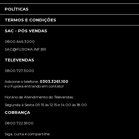
POLÍTICAS
TERMOS E CONDIÇÕES
SAC - PÓS VENDAS
0800.646.3000
SAC@FUJIOKA.INF.BR
TELEVENDAS
0800.727.3000
Adicione o telefone:
0303.3261.100
é o Fujioka entrando em contato!
Horário de Atendimento do Televendas:
Segunda à Sexta 09:15 às 12:15 e 14:00 às 18:00
COBRANÇA
0800.722.5900
Siga, curta e compartilhe