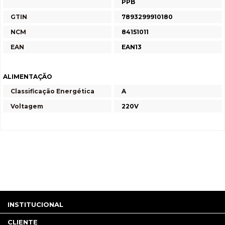
PPB
GTIN
7893299910180
NCM
84151011
EAN
EAN13
ALIMENTAÇÃO
Classificação Energética
A
Voltagem
220V
INSTITUCIONAL
CLIENTE