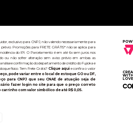
POW
buidor, exclusivo para CNPJ, não valendo necessariamente para
aviso prévio. Promoções para FRETE GRÁTIS* não se aplica para
ncidência do IPI. O Parcelamento é em até 6x sem juros nos
do ou não sofrer alteração sem aviso prévio em ambas as
 análise e confirmação do departamento de crédito do Fujioka e
stoque físico. Tem Frete Grátis?
Clique aqui
e confira o valor
CRE
eço, pode variar entre o local de estoque GO ou DF,
WIT
LOVE
reço para CNPJ que seu CNAE de atuação seja de
ário fazer login no site para que o preço correto
 carrinho com valor simbólico de até R$ 0,05.