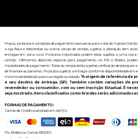
Preços, produtos e condições de pagamento exclusivas para o site do Fujioka Distri
a loja física e televendas ou outros canais de vendas, sujeitos à alteração sem 
entregas em zona rural. Produtos importados podem estar sujeitos a uma nova i
cartões. Ofertamos desconto especial para pagamento no PIX e Boleto, poden
modalidades de pagamento. Todas as vendas estão sujeitas verificação de estoque e a
de financeiras parceiras. Produtos sujeitos a entrega conforme disponibilidade em e
mínimo estabelecido para sua região ou estado.
*A origem de referência de pr
e seu destino de entrega. (SP). Também contém variações de p
revendedor ou consumidor, com ou sem Inscrição Estadual. É necess
seja mostrado. Itens classificados como brindes serão adicionados ao
FORMAS DE PAGAMENTO:
Cartão de Crédito parcelado em até 10x
Pix, Boleto ou Cartão BNDES