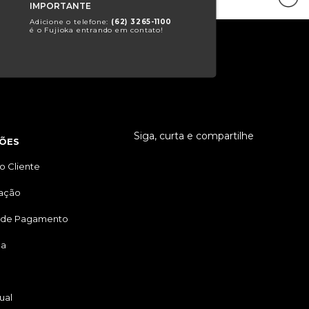
IMPORTANTE
Adicione o telefone:
(62) 3265-1100
é o Fujioka entrando em contato!
Siga, curta e compartilhe
ÕES
o Cliente
tação
 de Pagamento
ga
ual