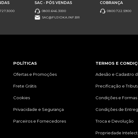
NDAS
SAC - PÓS VENDAS
COBRANÇA
727.3000
0800.646.3000
0800.722.5900
SAC@FUJIOKA.INF.BR
POLÍTICAS
TERMOS E CONDIÇ
Ofertas e Promoções
Adesão e Cadastro d
Frete Grátis
Precificação e Tribu
Cookies
Condições e Formas
Privacidade e Segurança
Condições de Entre
Parceiros e Fornecedores
Troca e Devolução
Propriedade Intelect