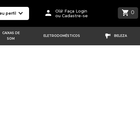
Olá! Faça Login
0
eu perfil
ou Cadastre-se
CAIXAS DE
ELETRODOMÉSTICOS
BELEZA
SOM