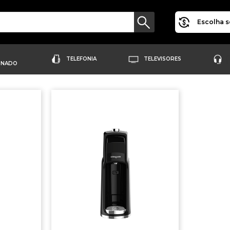
Escolha s
TELEFONIA
TELEVISORES
ONADO