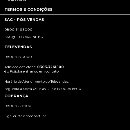
TERMOS E CONDIÇÕES
SAC - PÓS VENDAS
0800.646.3000
SAC@FUJIOKA.INF.BR
TELEVENDAS
0800.727.3000
Adicione o telefone:
0303.3261.100
é o Fujioka entrando em contato!
Horário de Atendimento do Televendas:
Segunda à Sexta 09:15 às 12:15 e 14:00 às 18:00
COBRANÇA
0800.722.5900
Siga, curta e compartilhe