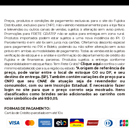
Preços, produtos e condições de pagamento exclusivas para o site do Fujioka
Distribuidor, exclusivo para CNPJ, não valendo necessariamente para a loja física
e televendas ou outros canais de vendas, sujeitos à alteração sem aviso prévio.
Promoções para FRETE GRÁTIS* não se aplica para entregas em zona rural.
Produtos importados podem estar sujeitos a uma nova incidência do IPI. O
Parcelamento é em até 6x sem juros nos cartões. Ofertamos desconto especial
para pagamento no PIX e Boleto, podendo ou não sofrer alteração sem aviso
prévio em ambas as modalidades de pagamento. Todas as vendas estão sujeitas
verificação de estoque e a análise e confirmação do departamento de crédito do
Fujioka e de financeiras parceiras. Produtos sujeitos a entrega conforme
disponibilidade em estoque físico. Tem Frete Grátis?
Clique aqui
e confira o valor
mínimo estabelecido para sua região ou estado.
*A origem de referência de
preço, pode variar entre o local de estoque GO ou DF, e seu
destino de entrega. (SP). Também contém variações de preço para
CNPJ que seu CNAE de atuação seja de revendedor ou
consumidor, com ou sem Inscrição Estadual. É necessário fazer
login no site para que o preço correto seja mostrado. Itens
classificados como brindes serão adicionados ao carrinho com
valor simbólico de até R$ 0,05.
FORMAS DE PAGAMENTO:
Cartão de Crédito parcelado em até 10x