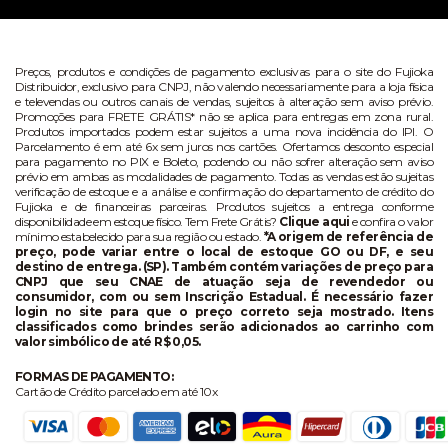
Preços, produtos e condições de pagamento exclusivas para o site do Fujioka
Distribuidor, exclusivo para CNPJ, não valendo necessariamente para a loja física
e televendas ou outros canais de vendas, sujeitos à alteração sem aviso prévio.
Promoções para FRETE GRÁTIS* não se aplica para entregas em zona rural.
Produtos importados podem estar sujeitos a uma nova incidência do IPI. O
Parcelamento é em até 6x sem juros nos cartões. Ofertamos desconto especial
para pagamento no PIX e Boleto, podendo ou não sofrer alteração sem aviso
prévio em ambas as modalidades de pagamento. Todas as vendas estão sujeitas
verificação de estoque e a análise e confirmação do departamento de crédito do
Fujioka e de financeiras parceiras. Produtos sujeitos a entrega conforme
disponibilidade em estoque físico. Tem Frete Grátis?
Clique aqui
e confira o valor
mínimo estabelecido para sua região ou estado.
*A origem de referência de
preço, pode variar entre o local de estoque GO ou DF, e seu
destino de entrega. (SP). Também contém variações de preço para
CNPJ que seu CNAE de atuação seja de revendedor ou
consumidor, com ou sem Inscrição Estadual. É necessário fazer
login no site para que o preço correto seja mostrado. Itens
classificados como brindes serão adicionados ao carrinho com
valor simbólico de até R$ 0,05.
FORMAS DE PAGAMENTO:
Cartão de Crédito parcelado em até 10x