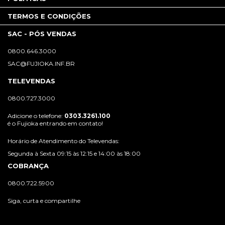
TERMOS E CONDIÇÕES
SAC - PÓS VENDAS
0800.646.3000
SAC@FUJIOKA.INF.BR
TELEVENDAS
0800.727.3000
Adicione o telefone:
0303.3261.100
é o Fujioka entrando em contato!
Horário de Atendimento do Televendas:
Segunda à Sexta 09:15 às 12:15 e 14:00 às 18:00
COBRANÇA
0800.722.5900
Siga, curta e compartilhe