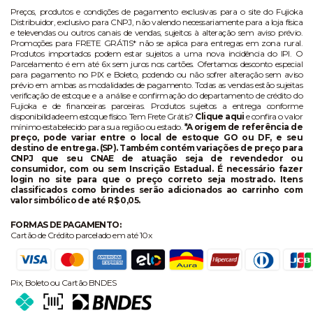
Preços, produtos e condições de pagamento exclusivas para o site do Fujioka
Distribuidor, exclusivo para CNPJ, não valendo necessariamente para a loja física
e televendas ou outros canais de vendas, sujeitos à alteração sem aviso prévio.
Promoções para FRETE GRÁTIS* não se aplica para entregas em zona rural.
Produtos importados podem estar sujeitos a uma nova incidência do IPI. O
Parcelamento é em até 6x sem juros nos cartões. Ofertamos desconto especial
para pagamento no PIX e Boleto, podendo ou não sofrer alteração sem aviso
prévio em ambas as modalidades de pagamento. Todas as vendas estão sujeitas
verificação de estoque e a análise e confirmação do departamento de crédito do
Fujioka e de financeiras parceiras. Produtos sujeitos a entrega conforme
disponibilidade em estoque físico. Tem Frete Grátis?
Clique aqui
e confira o valor
mínimo estabelecido para sua região ou estado.
*A origem de referência de
preço, pode variar entre o local de estoque GO ou DF, e seu
destino de entrega. (SP). Também contém variações de preço para
CNPJ que seu CNAE de atuação seja de revendedor ou
consumidor, com ou sem Inscrição Estadual. É necessário fazer
login no site para que o preço correto seja mostrado. Itens
classificados como brindes serão adicionados ao carrinho com
valor simbólico de até R$ 0,05.
FORMAS DE PAGAMENTO:
Cartão de Crédito parcelado em até 10x
Pix, Boleto ou Cartão BNDES