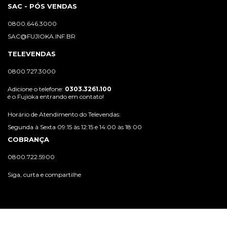
SAC - PÓS VENDAS
0800.646.3000
SAC@FUJIOKA.INF.BR
TELEVENDAS
0800.727.3000
Adicione o telefone:
0303.3261.100
é o Fujioka entrando em contato!
Horário de Atendimento do Televendas:
Segunda à Sexta 09:15 às 12:15 e 14:00 às 18:00
COBRANÇA
0800.722.5900
Siga, curta e compartilhe