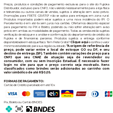
Preços, produtos e condições de pagamento exclusivas para o site do Fujioka
Distribuidor, exclusivo para CNPJ, não valendo necessariamente para a loja física
e televendas ou outros canais de vendas, sujeitos à alteração sem aviso prévio.
Promoções para FRETE GRÁTIS* não se aplica para entregas em zona rural.
Produtos importados podem estar sujeitos a uma nova incidência do IPI. O
Parcelamento é em até 6x sem juros nos cartões. Ofertamos desconto especial
para pagamento no PIX e Boleto, podendo ou não sofrer alteração sem aviso
prévio em ambas as modalidades de pagamento. Todas as vendas estão sujeitas
verificação de estoque e a análise e confirmação do departamento de crédito do
Fujioka e de financeiras parceiras. Produtos sujeitos a entrega conforme
disponibilidade em estoque físico. Tem Frete Grátis?
Clique aqui
e confira o valor
mínimo estabelecido para sua região ou estado.
*A origem de referência de
preço, pode variar entre o local de estoque GO ou DF, e seu
destino de entrega. (SP). Também contém variações de preço para
CNPJ que seu CNAE de atuação seja de revendedor ou
consumidor, com ou sem Inscrição Estadual. É necessário fazer
login no site para que o preço correto seja mostrado. Itens
classificados como brindes serão adicionados ao carrinho com
valor simbólico de até R$ 0,05.
FORMAS DE PAGAMENTO:
Cartão de Crédito parcelado em até 10x
Pix, Boleto ou Cartão BNDES