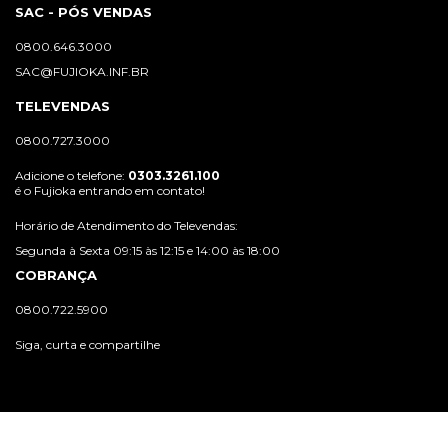
SAC - PÓS VENDAS
0800.646.3000
SAC@FUJIOKA.INF.BR
TELEVENDAS
0800.727.3000
Adicione o telefone:
0303.3261.100
é o Fujioka entrando em contato!
Horário de Atendimento do Televendas:
Segunda à Sexta 09:15 às 12:15 e 14:00 às 18:00
COBRANÇA
0800.722.5900
Siga, curta e compartilhe