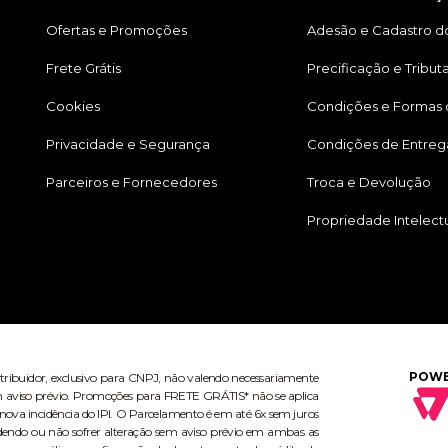
Ofertas e Promoções
Adesão e Cadastro do
Frete Grátis
Precificação e Tribut
Cookies
Condições e Formas
Privacidade e Segurança
Condições de Entreg
Parceiros e Fornecedores
Troca e Devolução
Propriedade Intelect
POWE
stribuidor, exclusivo para CNPJ, não valendo necessariamente
 sem aviso prévio. Promoções para FRETE GRÁTIS* não se aplica
ova incidência do IPI. O Parcelamento é em até 6x sem juros
dendo ou não sofrer alteração sem aviso prévio em ambas as