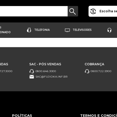
Escolha se
R
TELEFONIA
TELEVISORES
IONADO
NDAS
SAC - PÓS VENDAS
COBRANÇA
727.3000
0800.646.3000
0800.722.5900
SAC@FUJIOKA.INF.BR
POLÍTICAS
TERMOS E CONDIÇ