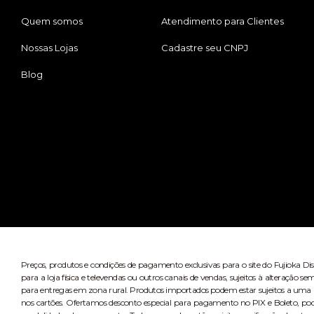
Quem somos
Atendimento para Clientes
Nossas Lojas
Cadastre seu CNPJ
Blog
Preços, produtos e condições de pagamento exclusivas para o site do Fujioka Di
para a loja física e televendas ou outros canais de vendas, sujeitos à alteração
para entregas em zona rural. Produtos importados podem estar sujeitos a uma n
nos cartões. Ofertamos desconto especial para pagamento no PIX e Boleto, po