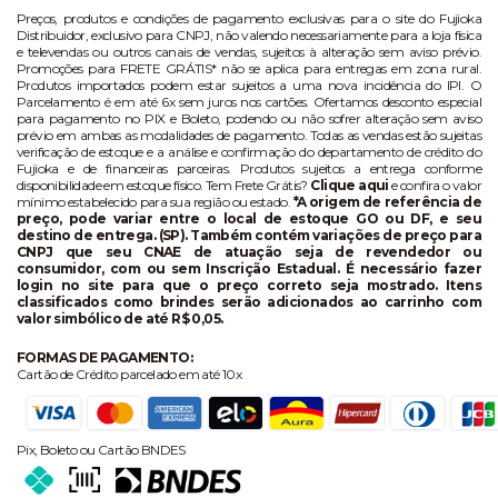
Preços, produtos e condições de pagamento exclusivas para o site do Fujioka
Distribuidor, exclusivo para CNPJ, não valendo necessariamente para a loja física
e televendas ou outros canais de vendas, sujeitos à alteração sem aviso prévio.
Promoções para FRETE GRÁTIS* não se aplica para entregas em zona rural.
Produtos importados podem estar sujeitos a uma nova incidência do IPI. O
Parcelamento é em até 6x sem juros nos cartões. Ofertamos desconto especial
para pagamento no PIX e Boleto, podendo ou não sofrer alteração sem aviso
prévio em ambas as modalidades de pagamento. Todas as vendas estão sujeitas
verificação de estoque e a análise e confirmação do departamento de crédito do
Fujioka e de financeiras parceiras. Produtos sujeitos a entrega conforme
disponibilidade em estoque físico. Tem Frete Grátis?
Clique aqui
e confira o valor
mínimo estabelecido para sua região ou estado.
*A origem de referência de
preço, pode variar entre o local de estoque GO ou DF, e seu
destino de entrega. (SP). Também contém variações de preço para
CNPJ que seu CNAE de atuação seja de revendedor ou
consumidor, com ou sem Inscrição Estadual. É necessário fazer
login no site para que o preço correto seja mostrado. Itens
classificados como brindes serão adicionados ao carrinho com
valor simbólico de até R$ 0,05.
FORMAS DE PAGAMENTO:
Cartão de Crédito parcelado em até 10x
Pix, Boleto ou Cartão BNDES