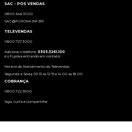
SAC - PÓS VENDAS
0800.646.3000
SAC@FUJIOKA.INF.BR
TELEVENDAS
0800.727.3000
Adicione o telefone:
0303.3261.100
é o Fujioka entrando em contato!
Horário de Atendimento do Televendas:
Segunda à Sexta 09:15 às 12:15 e 14:00 às 18:00
COBRANÇA
0800.722.5900
Siga, curta e compartilhe