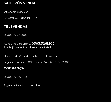
SAC - PÓS VENDAS
0800.646.3000
SAC@FUJIOKA.INF.BR
TELEVENDAS
0800.727.3000
Adicione o telefone:
0303.3261.100
é o Fujioka entrando em contato!
Horário de Atendimento do Televendas:
Segunda à Sexta 09:15 às 12:15 e 14:00 às 18:00
COBRANÇA
0800.722.5900
Siga, curta e compartilhe