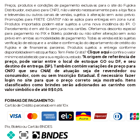
Preços, produtos e condições de pagamento exclusivas para o site do Fujioka
Distribuidor, exclusivo para CNPJ, não valendo necessariamente para a loja física
e televendas ou outros canais de vendas, sujeitos à alteração sem aviso prévio.
Promoções para FRETE GRÁTIS* não se aplica para entregas em zona rural.
Produtos importados podem estar sujeitos a uma nova incidência do IPI. O
Parcelamento é em até 6x sem juros nos cartões. Ofertamos desconto especial
para pagamento no PIX e Boleto, podendo ou não sofrer alteração sem aviso
prévio em ambas as modalidades de pagamento. Todas as vendas estão sujeitas
verificação de estoque e a análise e confirmação do departamento de crédito do
Fujioka e de financeiras parceiras. Produtos sujeitos a entrega conforme
disponibilidade em estoque físico. Tem Frete Grátis?
Clique aqui
e confira o valor
mínimo estabelecido para sua região ou estado.
*A origem de referência de
preço, pode variar entre o local de estoque GO ou DF, e seu
destino de entrega. (SP). Também contém variações de preço para
CNPJ que seu CNAE de atuação seja de revendedor ou
consumidor, com ou sem Inscrição Estadual. É necessário fazer
login no site para que o preço correto seja mostrado. Itens
classificados como brindes serão adicionados ao carrinho com
valor simbólico de até R$ 0,05.
FORMAS DE PAGAMENTO:
Cartão de Crédito parcelado em até 10x
Pix, Boleto ou Cartão BNDES