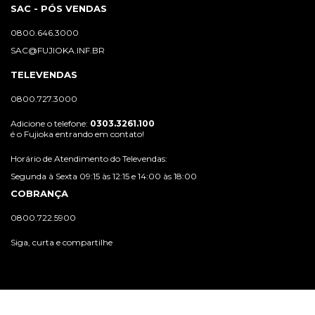
SAC - PÓS VENDAS
0800.646.3000
SAC@FUJIOKA.INF.BR
TELEVENDAS
0800.727.3000
Adicione o telefone:
0303.3261.100
é o Fujioka entrando em contato!
Horário de Atendimento do Televendas:
Segunda à Sexta 09:15 às 12:15 e 14:00 às 18:00
COBRANÇA
0800.722.5900
Siga, curta e compartilhe