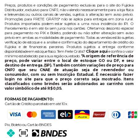
Preços, produtos e condições de pagamento exclusivas para o site do Fujioka
Distribuidor, exclusivo para CNPJ, não valendo necessariamente para a loja física
e televendas ou outros canais de vendas, sujeitos à alteração sem aviso prévio.
Promoções para FRETE GRÁTIS* não se aplica para entregas em zona rural.
Produtos importados podem estar sujeitos a uma nova incidência do IPI. O
Parcelamento é em até 6x sem juros nos cartões. Ofertamos desconto especial
para pagamento no PIX e Boleto, podendo ou não sofrer alteração sem aviso
prévio em ambas as modalidades de pagamento. Todas as vendas estão sujeitas
verificação de estoque e a análise e confirmação do departamento de crédito do
Fujioka e de financeiras parceiras. Produtos sujeitos a entrega conforme
disponibilidade em estoque físico. Tem Frete Grátis?
Clique aqui
e confira o valor
mínimo estabelecido para sua região ou estado.
*A origem de referência de
preço, pode variar entre o local de estoque GO ou DF, e seu
destino de entrega. (SP). Também contém variações de preço para
CNPJ que seu CNAE de atuação seja de revendedor ou
consumidor, com ou sem Inscrição Estadual. É necessário fazer
login no site para que o preço correto seja mostrado. Itens
classificados como brindes serão adicionados ao carrinho com
valor simbólico de até R$ 0,05.
FORMAS DE PAGAMENTO:
Cartão de Crédito parcelado em até 10x
Pix, Boleto ou Cartão BNDES