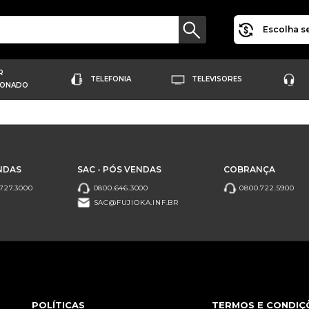
Escolha se
R
TELEFONIA
TELEVISORES
IONADO
NDAS
SAC - PÓS VENDAS
COBRANÇA
727.3000
0800.646.3000
0800.722.5900
SAC@FUJIOKA.INF.BR
POLÍTICAS
TERMOS E CONDIÇ