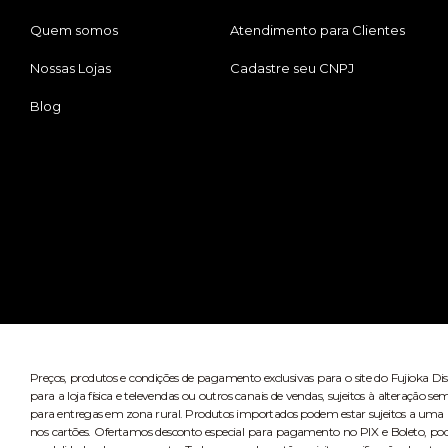
Quem somos
Atendimento para Clientes
Nossas Lojas
Cadastre seu CNPJ
Blog
Preços, produtos e condições de pagamento exclusivas para o site do Fujioka Di
para a loja física e televendas ou outros canais de vendas, sujeitos à alteração
para entregas em zona rural. Produtos importados podem estar sujeitos a uma n
nos cartões. Ofertamos desconto especial para pagamento no PIX e Boleto, po