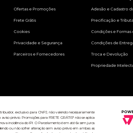
Ofertas e Promoções
Adesão e Cadastro do
Frete Grátis
Precificação e Tribut
Cookies
Condições e Formas
Privacidade e Segurança
Condições de Entreg
Parceiros e Fornecedores
Troca e Devolução
Propriedade Intelect
POWE
stribuidor, exclusivo para CNPJ, não valendo necessariamente
 sem aviso prévio. Promoções para FRETE GRÁTIS* não se aplica
ova incidência do IPI. O Parcelamento é em até 6x sem juros
dendo ou não sofrer alteração sem aviso prévio em ambas as