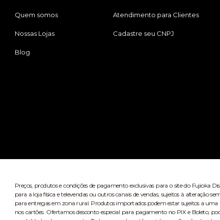
Quem somos
Atendimento para Clientes
Nossas Lojas
Cadastre seu CNPJ
Blog
Preços, produtos e condições de pagamento exclusivas para o site do Fujioka Di
para a loja física e televendas ou outros canais de vendas, sujeitos à alteração
para entregas em zona rural. Produtos importados podem estar sujeitos a uma n
nos cartões. Ofertamos desconto especial para pagamento no PIX e Boleto, po