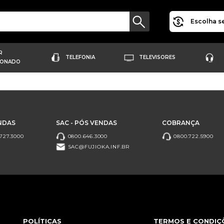
Escolha se
R
TELEFONIA
TELEVISORES
IONADO
NDAS
SAC - PÓS VENDAS
COBRANÇA
727.3000
0800.646.3000
0800.722.5900
SAC@FUJIOKA.INF.BR
POLÍTICAS
TERMOS E CONDIÇ