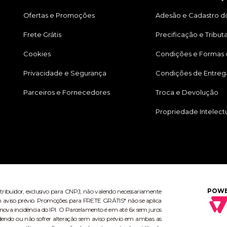
Ofertas e Promoções
Adesão e Cadastro do
Frete Grátis
Precificação e Tribut
Cookies
Condições e Formas
Privacidade e Segurança
Condições de Entreg
Parceiros e Fornecedores
Troca e Devolução
Propriedade Intelect
POWE
stribuidor, exclusivo para CNPJ, não valendo necessariamente
 sem aviso prévio. Promoções para FRETE GRÁTIS* não se aplica
ova incidência do IPI. O Parcelamento é em até 6x sem juros
dendo ou não sofrer alteração sem aviso prévio em ambas as