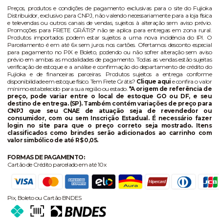
Preços, produtos e condições de pagamento exclusivas para o site do Fujioka
Distribuidor, exclusivo para CNPJ, não valendo necessariamente para a loja física
e televendas ou outros canais de vendas, sujeitos à alteração sem aviso prévio.
Promoções para FRETE GRÁTIS* não se aplica para entregas em zona rural.
Produtos importados podem estar sujeitos a uma nova incidência do IPI. O
Parcelamento é em até 6x sem juros nos cartões. Ofertamos desconto especial
para pagamento no PIX e Boleto, podendo ou não sofrer alteração sem aviso
prévio em ambas as modalidades de pagamento. Todas as vendas estão sujeitas
verificação de estoque e a análise e confirmação do departamento de crédito do
Fujioka e de financeiras parceiras. Produtos sujeitos a entrega conforme
disponibilidade em estoque físico. Tem Frete Grátis?
Clique aqui
e confira o valor
mínimo estabelecido para sua região ou estado.
*A origem de referência de
preço, pode variar entre o local de estoque GO ou DF, e seu
destino de entrega. (SP). Também contém variações de preço para
CNPJ que seu CNAE de atuação seja de revendedor ou
consumidor, com ou sem Inscrição Estadual. É necessário fazer
login no site para que o preço correto seja mostrado. Itens
classificados como brindes serão adicionados ao carrinho com
valor simbólico de até R$ 0,05.
FORMAS DE PAGAMENTO:
Cartão de Crédito parcelado em até 10x
Pix, Boleto ou Cartão BNDES