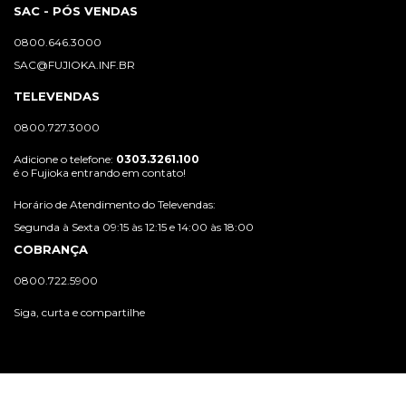
SAC - PÓS VENDAS
0800.646.3000
SAC@FUJIOKA.INF.BR
TELEVENDAS
0800.727.3000
Adicione o telefone:
0303.3261.100
é o Fujioka entrando em contato!
Horário de Atendimento do Televendas:
Segunda à Sexta 09:15 às 12:15 e 14:00 às 18:00
COBRANÇA
0800.722.5900
Siga, curta e compartilhe