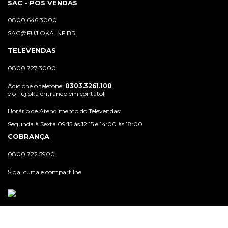
SAC - PÓS VENDAS
0800.646.3000
SAC@FUJIOKA.INF.BR
TELEVENDAS
0800.727.3000
Adicione o telefone:
0303.3261.100
é o Fujioka entrando em contato!
Horário de Atendimento do Televendas:
Segunda à Sexta 09:15 às 12:15 e 14:00 às 18:00
COBRANÇA
0800.722.5900
Siga, curta e compartilhe