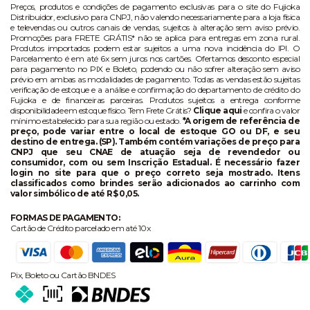
Preços, produtos e condições de pagamento exclusivas para o site do Fujioka
Distribuidor, exclusivo para CNPJ, não valendo necessariamente para a loja física
e televendas ou outros canais de vendas, sujeitos à alteração sem aviso prévio.
Promoções para FRETE GRÁTIS* não se aplica para entregas em zona rural.
Produtos importados podem estar sujeitos a uma nova incidência do IPI. O
Parcelamento é em até 6x sem juros nos cartões. Ofertamos desconto especial
para pagamento no PIX e Boleto, podendo ou não sofrer alteração sem aviso
prévio em ambas as modalidades de pagamento. Todas as vendas estão sujeitas
verificação de estoque e a análise e confirmação do departamento de crédito do
Fujioka e de financeiras parceiras. Produtos sujeitos a entrega conforme
disponibilidade em estoque físico. Tem Frete Grátis?
Clique aqui
e confira o valor
mínimo estabelecido para sua região ou estado.
*A origem de referência de
preço, pode variar entre o local de estoque GO ou DF, e seu
destino de entrega. (SP). Também contém variações de preço para
CNPJ que seu CNAE de atuação seja de revendedor ou
consumidor, com ou sem Inscrição Estadual. É necessário fazer
login no site para que o preço correto seja mostrado. Itens
classificados como brindes serão adicionados ao carrinho com
valor simbólico de até R$ 0,05.
FORMAS DE PAGAMENTO:
Cartão de Crédito parcelado em até 10x
Pix, Boleto ou Cartão BNDES