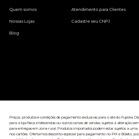
Quem somos
Atendimento para Clientes
Nossas Lojas
Cadastre seu CNPJ
Blog
Preços, produtos e condições de pagamento exclusivas para o site do Fujioka Di
para a loja física e televendas ou outros canais de vendas, sujeitos à alteração
para entregas em zona rural. Produtos importados podem estar sujeitos a uma n
nos cartões. Ofertamos desconto especial para pagamento no PIX e Boleto, po