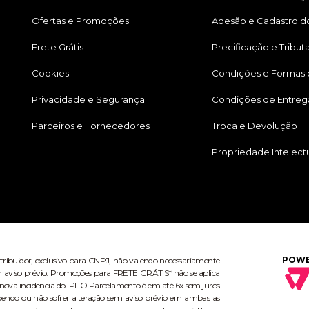
Ofertas e Promoções
Adesão e Cadastro do
Frete Grátis
Precificação e Tribut
Cookies
Condições e Formas
Privacidade e Segurança
Condições de Entreg
Parceiros e Fornecedores
Troca e Devolução
Propriedade Intelect
POWE
stribuidor, exclusivo para CNPJ, não valendo necessariamente
 sem aviso prévio. Promoções para FRETE GRÁTIS* não se aplica
ova incidência do IPI. O Parcelamento é em até 6x sem juros
dendo ou não sofrer alteração sem aviso prévio em ambas as