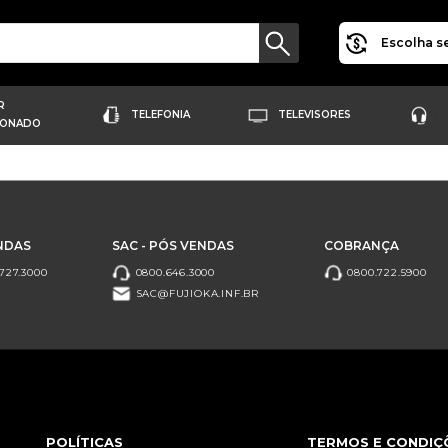
Escolha se
R
TELEFONIA
TELEVISORES
IONADO
NDAS
SAC - PÓS VENDAS
COBRANÇA
727.3000
0800.646.3000
0800.722.5900
SAC@FUJIOKA.INF.BR
POLÍTICAS
TERMOS E CONDIÇ