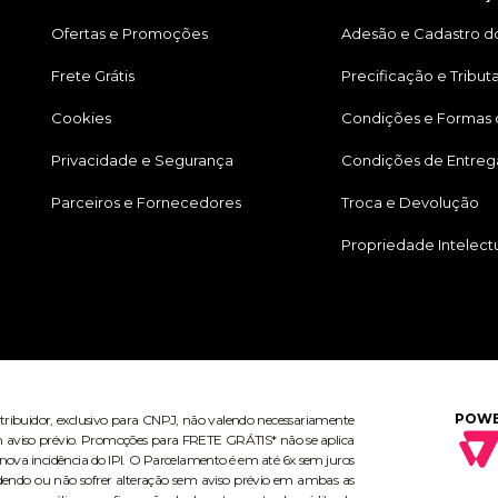
Ofertas e Promoções
Adesão e Cadastro do
Frete Grátis
Precificação e Tribut
Cookies
Condições e Formas
Privacidade e Segurança
Condições de Entreg
Parceiros e Fornecedores
Troca e Devolução
Propriedade Intelect
POWE
stribuidor, exclusivo para CNPJ, não valendo necessariamente
 sem aviso prévio. Promoções para FRETE GRÁTIS* não se aplica
ova incidência do IPI. O Parcelamento é em até 6x sem juros
dendo ou não sofrer alteração sem aviso prévio em ambas as