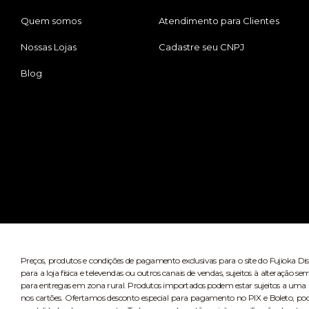
Quem somos
Atendimento para Clientes
Nossas Lojas
Cadastre seu CNPJ
Blog
Preços, produtos e condições de pagamento exclusivas para o site do Fujioka Di
para a loja física e televendas ou outros canais de vendas, sujeitos à alteração
para entregas em zona rural. Produtos importados podem estar sujeitos a uma n
nos cartões. Ofertamos desconto especial para pagamento no PIX e Boleto, po