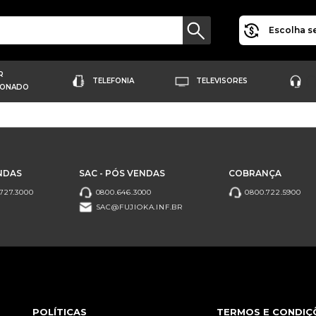
Escolha se
R
TELEFONIA
TELEVISORES
IONADO
NDAS
SAC - PÓS VENDAS
COBRANÇA
727.3000
0800.646.3000
0800.722.5900
SAC@FUJIOKA.INF.BR
POLÍTICAS
TERMOS E CONDIÇ