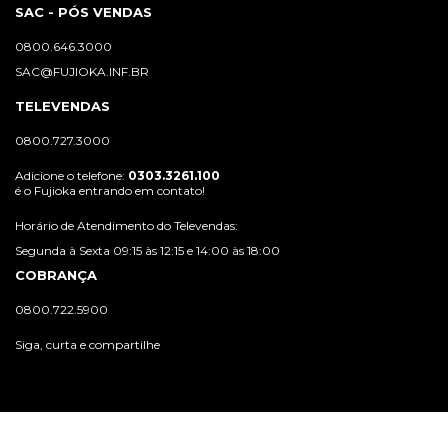
SAC - PÓS VENDAS
0800.646.3000
SAC@FUJIOKA.INF.BR
TELEVENDAS
0800.727.3000
Adicione o telefone:
0303.3261.100
é o Fujioka entrando em contato!
Horário de Atendimento do Televendas:
Segunda à Sexta 09:15 às 12:15 e 14:00 às 18:00
COBRANÇA
0800.722.5900
Siga, curta e compartilhe