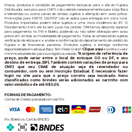
Preços, produtos e condições de pagamento exclusivas para o site do Fujioka
Distribuidor, exclusivo para CNPJ, não valendo necessariamente para a loja física
e televendas ou outros canais de vendas, sujeitos à alteração sem aviso prévio.
Promoções para FRETE GRÁTIS* não se aplica para entregas em zona rural.
Produtos importados podem estar sujeitos a uma nova incidência do IPI. O
Parcelamento é em até 6x sem juros nos cartões. Ofertamos desconto especial
para pagamento no PIX e Boleto, podendo ou não sofrer alteração sem aviso
prévio em ambas as modalidades de pagamento. Todas as vendas estão sujeitas
verificação de estoque e a análise e confirmação do departamento de crédito do
Fujioka e de financeiras parceiras. Produtos sujeitos a entrega conforme
disponibilidade em estoque físico. Tem Frete Grátis?
Clique aqui
e confira o valor
mínimo estabelecido para sua região ou estado.
*A origem de referência de
preço, pode variar entre o local de estoque GO ou DF, e seu
destino de entrega. (SP). Também contém variações de preço para
CNPJ que seu CNAE de atuação seja de revendedor ou
consumidor, com ou sem Inscrição Estadual. É necessário fazer
login no site para que o preço correto seja mostrado. Itens
classificados como brindes serão adicionados ao carrinho com
valor simbólico de até R$ 0,05.
FORMAS DE PAGAMENTO:
Cartão de Crédito parcelado em até 10x
Pix, Boleto ou Cartão BNDES