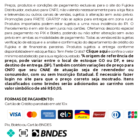
Preços, produtos e condições de pagamento exclusivas para o site do Fujioka
Distribuidor, exclusivo para CNPJ, não valendo necessariamente para a loja física
e televendas ou outros canais de vendas, sujeitos à alteração sem aviso prévio.
Promoções para FRETE GRÁTIS* não se aplica para entregas em zona rural.
Produtos importados podem estar sujeitos a uma nova incidência do IPI. O
Parcelamento é em até 6x sem juros nos cartões. Ofertamos desconto especial
para pagamento no PIX e Boleto, podendo ou não sofrer alteração sem aviso
prévio em ambas as modalidades de pagamento. Todas as vendas estão sujeitas
verificação de estoque e a análise e confirmação do departamento de crédito do
Fujioka e de financeiras parceiras. Produtos sujeitos a entrega conforme
disponibilidade em estoque físico. Tem Frete Grátis?
Clique aqui
e confira o valor
mínimo estabelecido para sua região ou estado.
*A origem de referência de
preço, pode variar entre o local de estoque GO ou DF, e seu
destino de entrega. (SP). Também contém variações de preço para
CNPJ que seu CNAE de atuação seja de revendedor ou
consumidor, com ou sem Inscrição Estadual. É necessário fazer
login no site para que o preço correto seja mostrado. Itens
classificados como brindes serão adicionados ao carrinho com
valor simbólico de até R$ 0,05.
FORMAS DE PAGAMENTO:
Cartão de Crédito parcelado em até 10x
Pix, Boleto ou Cartão BNDES