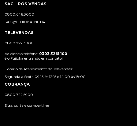
SAC - PÓS VENDAS
0800.646.3000
SAC@FUJIOKA.INF.BR
TELEVENDAS
0800.727.3000
Adicione o telefone:
0303.3261.100
é o Fujioka entrando em contato!
Horário de Atendimento do Televendas:
Segunda à Sexta 09:15 às 12:15 e 14:00 às 18:00
COBRANÇA
0800.722.5900
Siga, curta e compartilhe