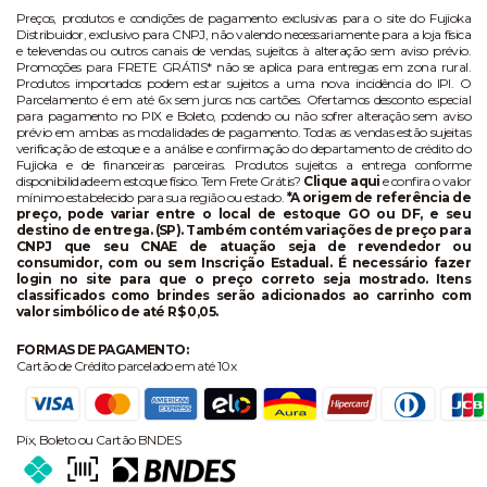
Preços, produtos e condições de pagamento exclusivas para o site do Fujioka
Distribuidor, exclusivo para CNPJ, não valendo necessariamente para a loja física
e televendas ou outros canais de vendas, sujeitos à alteração sem aviso prévio.
Promoções para FRETE GRÁTIS* não se aplica para entregas em zona rural.
Produtos importados podem estar sujeitos a uma nova incidência do IPI. O
Parcelamento é em até 6x sem juros nos cartões. Ofertamos desconto especial
para pagamento no PIX e Boleto, podendo ou não sofrer alteração sem aviso
prévio em ambas as modalidades de pagamento. Todas as vendas estão sujeitas
verificação de estoque e a análise e confirmação do departamento de crédito do
Fujioka e de financeiras parceiras. Produtos sujeitos a entrega conforme
disponibilidade em estoque físico. Tem Frete Grátis?
Clique aqui
e confira o valor
mínimo estabelecido para sua região ou estado.
*A origem de referência de
preço, pode variar entre o local de estoque GO ou DF, e seu
destino de entrega. (SP). Também contém variações de preço para
CNPJ que seu CNAE de atuação seja de revendedor ou
consumidor, com ou sem Inscrição Estadual. É necessário fazer
login no site para que o preço correto seja mostrado. Itens
classificados como brindes serão adicionados ao carrinho com
valor simbólico de até R$ 0,05.
FORMAS DE PAGAMENTO:
Cartão de Crédito parcelado em até 10x
Pix, Boleto ou Cartão BNDES