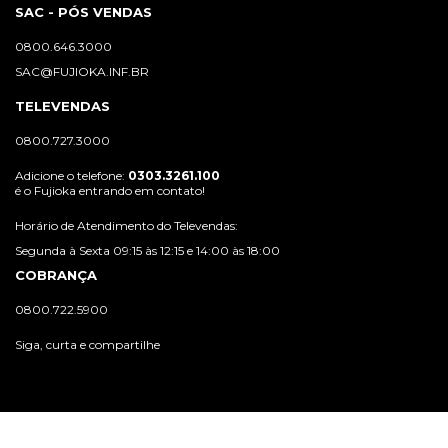
SAC - PÓS VENDAS
0800.646.3000
SAC@FUJIOKA.INF.BR
TELEVENDAS
0800.727.3000
Adicione o telefone:
0303.3261.100
é o Fujioka entrando em contato!
Horário de Atendimento do Televendas:
Segunda à Sexta 09:15 às 12:15 e 14:00 às 18:00
COBRANÇA
0800.722.5900
Siga, curta e compartilhe