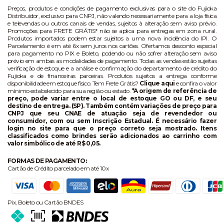
Preços, produtos e condições de pagamento exclusivas para o site do Fujioka
Distribuidor, exclusivo para CNPJ, não valendo necessariamente para a loja física
e televendas ou outros canais de vendas, sujeitos à alteração sem aviso prévio.
Promoções para FRETE GRÁTIS* não se aplica para entregas em zona rural.
Produtos importados podem estar sujeitos a uma nova incidência do IPI. O
Parcelamento é em até 6x sem juros nos cartões. Ofertamos desconto especial
para pagamento no PIX e Boleto, podendo ou não sofrer alteração sem aviso
prévio em ambas as modalidades de pagamento. Todas as vendas estão sujeitas
verificação de estoque e a análise e confirmação do departamento de crédito do
Fujioka e de financeiras parceiras. Produtos sujeitos a entrega conforme
disponibilidade em estoque físico. Tem Frete Grátis?
Clique aqui
e confira o valor
mínimo estabelecido para sua região ou estado.
*A origem de referência de
preço, pode variar entre o local de estoque GO ou DF, e seu
destino de entrega. (SP). Também contém variações de preço para
CNPJ que seu CNAE de atuação seja de revendedor ou
consumidor, com ou sem Inscrição Estadual. É necessário fazer
login no site para que o preço correto seja mostrado. Itens
classificados como brindes serão adicionados ao carrinho com
valor simbólico de até R$ 0,05.
FORMAS DE PAGAMENTO:
Cartão de Crédito parcelado em até 10x
Pix, Boleto ou Cartão BNDES