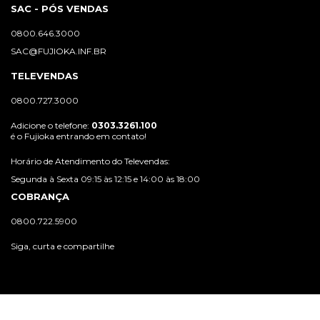
SAC - PÓS VENDAS
0800.646.3000
SAC@FUJIOKA.INF.BR
TELEVENDAS
0800.727.3000
Adicione o telefone:
0303.3261.100
é o Fujioka entrando em contato!
Horário de Atendimento do Televendas:
Segunda à Sexta 09:15 às 12:15 e 14:00 às 18:00
COBRANÇA
0800.722.5900
Siga, curta e compartilhe