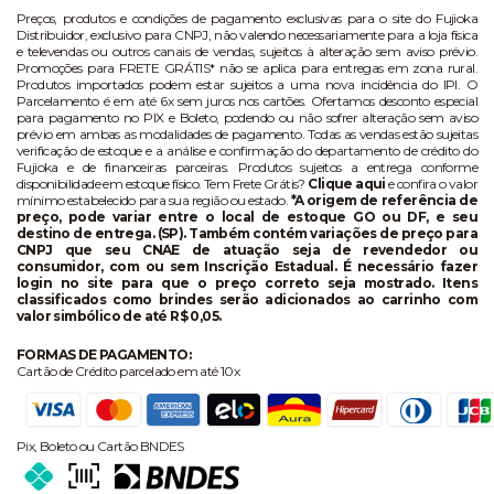
Preços, produtos e condições de pagamento exclusivas para o site do Fujioka
Distribuidor, exclusivo para CNPJ, não valendo necessariamente para a loja física
e televendas ou outros canais de vendas, sujeitos à alteração sem aviso prévio.
Promoções para FRETE GRÁTIS* não se aplica para entregas em zona rural.
Produtos importados podem estar sujeitos a uma nova incidência do IPI. O
Parcelamento é em até 6x sem juros nos cartões. Ofertamos desconto especial
para pagamento no PIX e Boleto, podendo ou não sofrer alteração sem aviso
prévio em ambas as modalidades de pagamento. Todas as vendas estão sujeitas
verificação de estoque e a análise e confirmação do departamento de crédito do
Fujioka e de financeiras parceiras. Produtos sujeitos a entrega conforme
disponibilidade em estoque físico. Tem Frete Grátis?
Clique aqui
e confira o valor
mínimo estabelecido para sua região ou estado.
*A origem de referência de
preço, pode variar entre o local de estoque GO ou DF, e seu
destino de entrega. (SP). Também contém variações de preço para
CNPJ que seu CNAE de atuação seja de revendedor ou
consumidor, com ou sem Inscrição Estadual. É necessário fazer
login no site para que o preço correto seja mostrado. Itens
classificados como brindes serão adicionados ao carrinho com
valor simbólico de até R$ 0,05.
FORMAS DE PAGAMENTO:
Cartão de Crédito parcelado em até 10x
Pix, Boleto ou Cartão BNDES