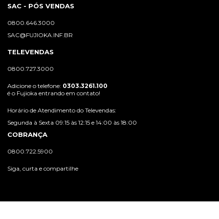
SAC - PÓS VENDAS
0800.646.3000
SAC@FUJIOKA.INF.BR
TELEVENDAS
0800.727.3000
Adicione o telefone:
0303.3261.100
é o Fujioka entrando em contato!
Horário de Atendimento do Televendas:
Segunda à Sexta 09:15 às 12:15 e 14:00 às 18:00
COBRANÇA
0800.722.5900
Siga, curta e compartilhe