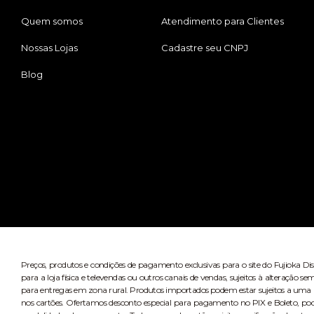
Quem somos
Atendimento para Clientes
Nossas Lojas
Cadastre seu CNPJ
Blog
Preços, produtos e condições de pagamento exclusivas para o site do Fujioka Di
para a loja física e televendas ou outros canais de vendas, sujeitos à alteração
para entregas em zona rural. Produtos importados podem estar sujeitos a uma n
nos cartões. Ofertamos desconto especial para pagamento no PIX e Boleto, po