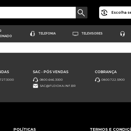
Escolha se
R
TELEFONIA
TELEVISORES
IONADO
NDAS
SAC - PÓS VENDAS
COBRANÇA
727.3000
0800.646.3000
0800.722.5900
SAC@FUJIOKA.INF.BR
POLÍTICAS
TERMOS E CONDIÇ