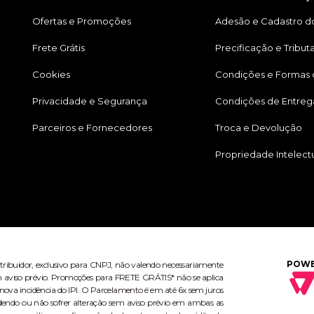
Ofertas e Promoções
Adesão e Cadastro do
Frete Grátis
Precificação e Tribut
Cookies
Condições e Formas
Privacidade e Segurança
Condições de Entreg
Parceiros e Fornecedores
Troca e Devolução
Propriedade Intelect
POWE
stribuidor, exclusivo para CNPJ, não valendo necessariamente
 sem aviso prévio. Promoções para FRETE GRÁTIS* não se aplica
ova incidência do IPI. O Parcelamento é em até 6x sem juros
dendo ou não sofrer alteração sem aviso prévio em ambas as