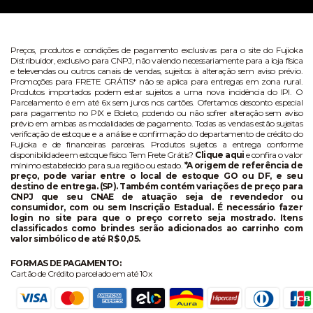
Preços, produtos e condições de pagamento exclusivas para o site do Fujioka
Distribuidor, exclusivo para CNPJ, não valendo necessariamente para a loja física
e televendas ou outros canais de vendas, sujeitos à alteração sem aviso prévio.
Promoções para FRETE GRÁTIS* não se aplica para entregas em zona rural.
Produtos importados podem estar sujeitos a uma nova incidência do IPI. O
Parcelamento é em até 6x sem juros nos cartões. Ofertamos desconto especial
para pagamento no PIX e Boleto, podendo ou não sofrer alteração sem aviso
prévio em ambas as modalidades de pagamento. Todas as vendas estão sujeitas
verificação de estoque e a análise e confirmação do departamento de crédito do
Fujioka e de financeiras parceiras. Produtos sujeitos a entrega conforme
disponibilidade em estoque físico. Tem Frete Grátis?
Clique aqui
e confira o valor
mínimo estabelecido para sua região ou estado.
*A origem de referência de
preço, pode variar entre o local de estoque GO ou DF, e seu
destino de entrega. (SP). Também contém variações de preço para
CNPJ que seu CNAE de atuação seja de revendedor ou
consumidor, com ou sem Inscrição Estadual. É necessário fazer
login no site para que o preço correto seja mostrado. Itens
classificados como brindes serão adicionados ao carrinho com
valor simbólico de até R$ 0,05.
FORMAS DE PAGAMENTO:
Cartão de Crédito parcelado em até 10x