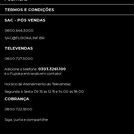
TERMOS E CONDIÇÕES
SAC - PÓS VENDAS
0800.646.3000
SAC@FUJIOKA.INF.BR
TELEVENDAS
0800.727.3000
Adicione o telefone:
0303.3261.100
é o Fujioka entrando em contato!
Horário de Atendimento do Televendas:
Segunda à Sexta 09:15 às 12:15 e 14:00 às 18:00
COBRANÇA
0800.722.5900
Siga, curta e compartilhe