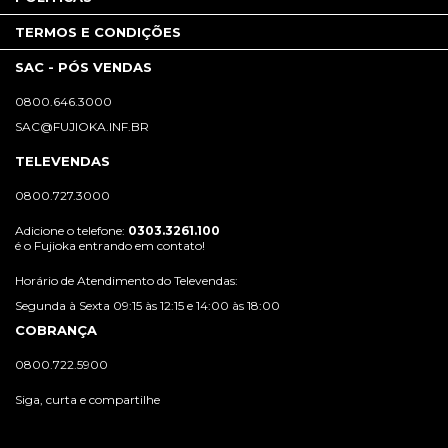
TERMOS E CONDIÇÕES
SAC - PÓS VENDAS
0800.646.3000
SAC@FUJIOKA.INF.BR
TELEVENDAS
0800.727.3000
Adicione o telefone:
0303.3261.100
é o Fujioka entrando em contato!
Horário de Atendimento do Televendas:
Segunda à Sexta 09:15 às 12:15 e 14:00 às 18:00
COBRANÇA
0800.722.5900
Siga, curta e compartilhe