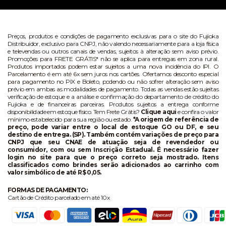
Preços, produtos e condições de pagamento exclusivas para o site do Fujioka
Distribuidor, exclusivo para CNPJ, não valendo necessariamente para a loja física
e televendas ou outros canais de vendas, sujeitos à alteração sem aviso prévio.
Promoções para FRETE GRÁTIS* não se aplica para entregas em zona rural.
Produtos importados podem estar sujeitos a uma nova incidência do IPI. O
Parcelamento é em até 6x sem juros nos cartões. Ofertamos desconto especial
para pagamento no PIX e Boleto, podendo ou não sofrer alteração sem aviso
prévio em ambas as modalidades de pagamento. Todas as vendas estão sujeitas
verificação de estoque e a análise e confirmação do departamento de crédito do
Fujioka e de financeiras parceiras. Produtos sujeitos a entrega conforme
disponibilidade em estoque físico. Tem Frete Grátis?
Clique aqui
e confira o valor
mínimo estabelecido para sua região ou estado.
*A origem de referência de
preço, pode variar entre o local de estoque GO ou DF, e seu
destino de entrega. (SP). Também contém variações de preço para
CNPJ que seu CNAE de atuação seja de revendedor ou
consumidor, com ou sem Inscrição Estadual. É necessário fazer
login no site para que o preço correto seja mostrado. Itens
classificados como brindes serão adicionados ao carrinho com
valor simbólico de até R$ 0,05.
FORMAS DE PAGAMENTO:
Cartão de Crédito parcelado em até 10x