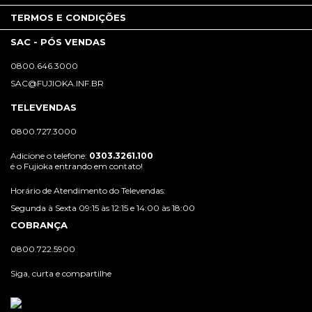
TERMOS E CONDIÇÕES
SAC - PÓS VENDAS
0800.646.3000
SAC@FUJIOKA.INF.BR
TELEVENDAS
0800.727.3000
Adicione o telefone:
0303.3261.100
é o Fujioka entrando em contato!
Horário de Atendimento do Televendas:
Segunda à Sexta 09:15 às 12:15 e 14:00 às 18:00
COBRANÇA
0800.722.5900
Siga, curta e compartilhe